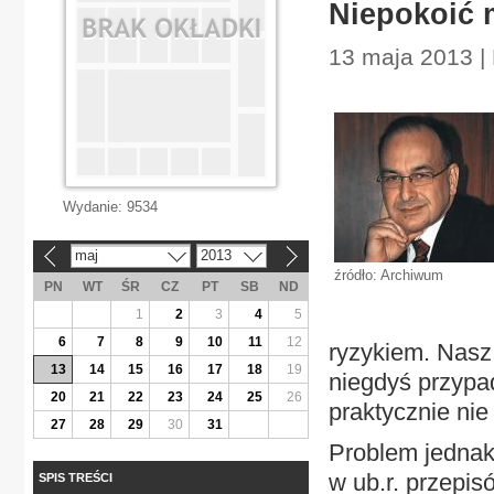
Niepokoić 
13 maja 2013 |
Wydanie:
9534
maj
2013
«
»
źródło: Archiwum
PN
WT
ŚR
CZ
PT
SB
ND
1
2
3
4
5
6
7
8
9
10
11
12
ryzykiem. Nasz 
13
14
15
16
17
18
19
niegdyś przypa
20
21
22
23
24
25
26
praktycznie nie
27
28
29
30
31
Problem jednak
w ub.r. przepis
SPIS TREŚCI