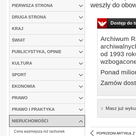
weszły do obow
PIERWSZA STRONA
DRUGA STRONA
Dostęp do tr
KRAJ
Archiwum Rz
ŚWIAT
archiwalnyc
PUBLICYSTYKA, OPINIE
od 1993 roku
wzbogacone
KULTURA
Ponad milio
SPORT
Zamów dostę
EKONOMIA
PRAWO
Masz już wyku
PRAWO I PRAKTYKA
NIERUCHOMOŚCI
Cena ważniejsza niż rachunek
POPRZEDNI ARTYKUŁ Z