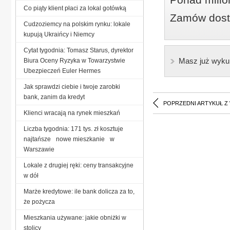
Co piąty klient płaci za lokal gotówką
Zamów dostę
Cudzoziemcy na polskim rynku: lokale
kupują Ukraińcy i Niemcy
Cytat tygodnia: Tomasz Starus, dyrektor
Masz już wyku
Biura Oceny Ryzyka w Towarzystwie
Ubezpieczeń Euler Hermes
Jak sprawdzi ciebie i twoje zarobki
bank, zanim da kredyt
POPRZEDNI ARTYKUŁ Z
Klienci wracają na rynek mieszkań
Liczba tygodnia: 171 tys. zł kosztuje
najtańsze nowe mieszkanie w
Warszawie
Lokale z drugiej ręki: ceny transakcyjne
w dół
Marże kredytowe: ile bank dolicza za to,
że pożycza
Mieszkania używane: jakie obniżki w
stolicy