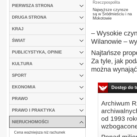
Rzeczpospolita
PIERWSZA STRONA
Najwyższe czynsze
są w Śródmieściu i na
DRUGA STRONA
Mokotowie
KRAJ
– Wysokie czyn
Wilanowie – wy
ŚWIAT
Najtańsze propo
PUBLICYSTYKA, OPINIE
Za tyle, jak po
KULTURA
można wynająć 
SPORT
EKONOMIA
Dostęp do tr
PRAWO
Archiwum Rz
archiwalnyc
PRAWO I PRAKTYKA
od 1993 roku
NIERUCHOMOŚCI
wzbogacone
Cena ważniejsza niż rachunek
Ponad milio