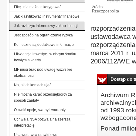
źródło:
Fikcji nie można skorygować
Rzeczpospolita
Jak klasyfikować instrumenty finansowe
Jak rozliczyć internetowy zakup licencji
rozporządzeni
ustawodawca w a
Jest sposób na ograniczenie ryzyka
rozporządzenia
Konieczne są dodatkowe informacje
marca 2011 r. 
Likwidacja inwestycji w obcym środku
2006/112/WE w 
trwałym a koszty
MF musi brać pod uwagę wszystkie
okoliczności
Dostęp do tr
Na jakich kontach ująć
Archiwum Rz
Nie można karać przedsiębiorcy za
sposób zapłaty
archiwalnyc
od 1993 roku
Oswoić opcje, swapy i warranty
wzbogacone
Uchwała NSA pozwala na szerszą
interpretację
Ponad milio
Ustawodawca prawidłowo