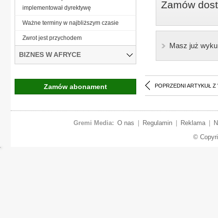
Zamów dostę
implementował dyrektywę
Ważne terminy w najbliższym czasie
Zwrot jest przychodem
Masz już wyku
BIZNES W AFRYCE
Zamów abonament
POPRZEDNI ARTYKUŁ Z
Gremi Media:
O nas
|
Regulamin
|
Reklama
|
N
© Copyr