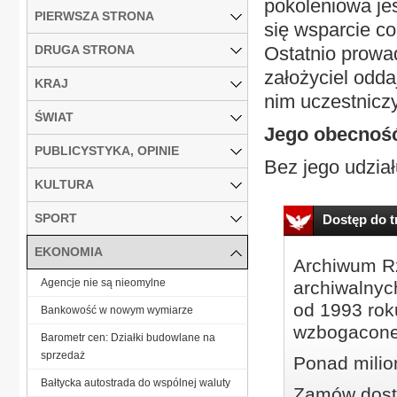
pokoleniowa je
PIERWSZA STRONA
się wsparcie c
DRUGA STRONA
Ostatnio prowad
założyciel odda
KRAJ
nim uczestniczy
ŚWIAT
Jego obecność
PUBLICYSTYKA, OPINIE
Bez jego udziału
KULTURA
SPORT
Dostęp do tr
EKONOMIA
Archiwum Rz
Agencje nie są nieomylne
archiwalnyc
od 1993 roku
Bankowość w nowym wymiarze
wzbogacone
Barometr cen: Działki budowlane na
sprzedaż
Ponad milio
Bałtycka autostrada do wspólnej waluty
Zamów dostę