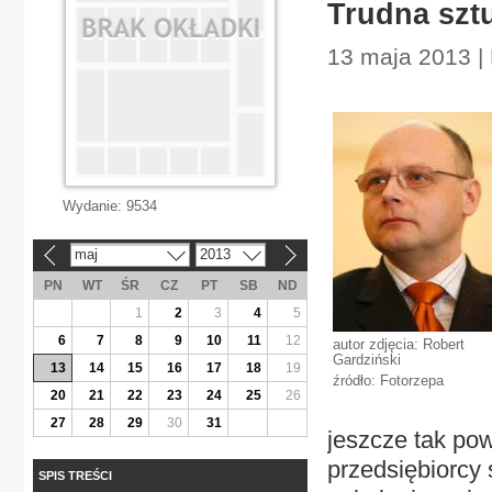
Trudna szt
13 maja 2013 |
Wydanie:
9534
maj
2013
«
»
PN
WT
ŚR
CZ
PT
SB
ND
1
2
3
4
5
6
7
8
9
10
11
12
autor zdjęcia: Robert
Gardziński
13
14
15
16
17
18
19
źródło: Fotorzepa
20
21
22
23
24
25
26
27
28
29
30
31
jeszcze tak pow
przedsiębiorcy 
SPIS TREŚCI