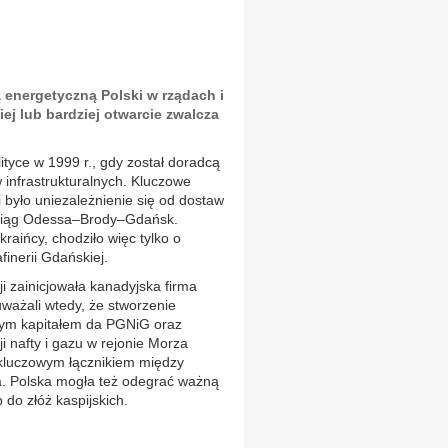
 energetyczną Polski w rządach i
niej lub bardziej otwarcie zwalcza
lityce w 1999 r., gdy został doradcą
 infrastrukturalnych. Kluczowe
ki było uniezależnienie się od dostaw
urociąg Odessa–Brody–Gdańsk.
aińcy, chodziło więc tylko o
inerii Gdańskiej.
ji zainicjowała kanadyjska firma
ważali wtedy, że stworzenie
ym kapitałem da PGNiG oraz
i nafty i gazu w rejonie Morza
ć kluczowym łącznikiem między
a. Polska mogła też odegrać ważną
do złóż kaspijskich.