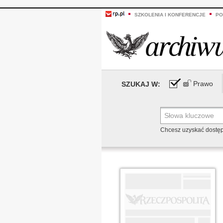
SZKOLENIA I KONFERENCJE
PO
Prawo
SZUKAJ W:
Chcesz uzyskać dostę