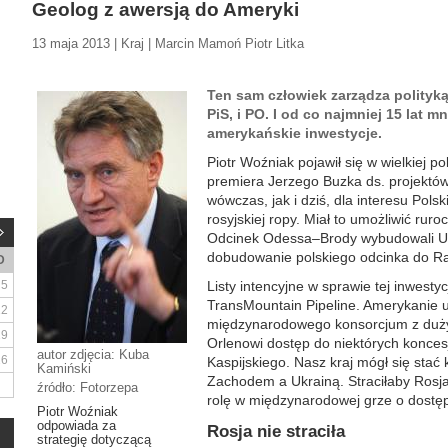
Geolog z awersją do Ameryki
13 maja 2013 | Kraj | Marcin Mamoń Piotr Litka
Ten sam człowiek zarządza polityką
PiS, i PO. I od co najmniej 15 lat m
amerykańskie inwestycje.
Piotr Woźniak pojawił się w wielkiej po
premiera Jerzego Buzka ds. projektów
wówczas, jak i dziś, dla interesu Pols
rosyjskiej ropy. Miał to umożliwić r
Odcinek Odessa–Brody wybudowali Ukr
dobudowanie polskiego odcinka do Raf
D
5
Listy intencyjne w sprawie tej inwestyc
TransMountain Pipeline. Amerykanie u
12
międzynarodowego konsorcjum z duż
19
Orlenowi dostęp do niektórych koncesj
autor zdjęcia: Kuba
26
Kaspijskiego. Nasz kraj mógł się sta
Kamiński
Zachodem a Ukrainą. Straciłaby Rosj
źródło: Fotorzepa
rolę w międzynarodowej grze o dostęp 
Piotr Woźniak
odpowiada za
Rosja nie straciła
strategię dotyczącą