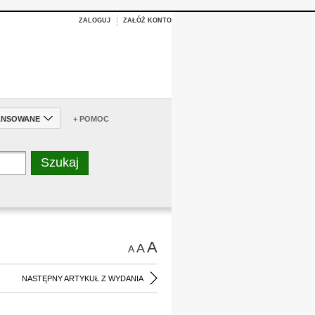
ZALOGUJ
ZAŁÓŻ KONTO
ANSOWANE
+ POMOC
A
A
A
NASTĘPNY ARTYKUŁ Z WYDANIA