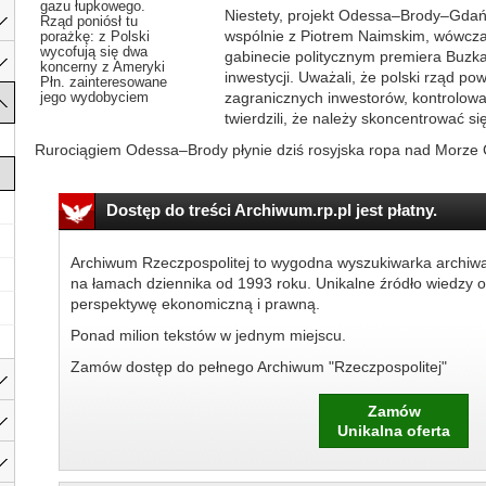
gazu łupkowego.
Niestety, projekt Odessa–Brody–Gdańs
Rząd poniósł tu
wspólnie z Piotrem Naimskim, wówcz
porażkę: z Polski
wycofują się dwa
gabinecie politycznym premiera Buzk
koncerny z Ameryki
inwestycji. Uważali, że polski rząd po
Płn. zainteresowane
jego wydobyciem
zagranicznych inwestorów, kontrolow
twierdzili, że należy skoncentrować s
Rurociągiem Odessa–Brody płynie dziś rosyjska ropa nad Morze C
Dostęp do treści Archiwum.rp.pl jest płatny.
Archiwum Rzeczpospolitej to wygodna wyszukiwarka archiw
na łamach dziennika od 1993 roku. Unikalne źródło wiedzy o
perspektywę ekonomiczną i prawną.
Ponad milion tekstów w jednym miejscu.
Zamów dostęp do pełnego Archiwum "Rzeczpospolitej"
Zamów
Unikalna oferta