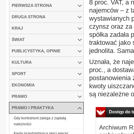
8 proc. VAT, a 
PIERWSZA STRONA
najemców – z t
DRUGA STRONA
wystawianych pr
czynsz oraz za 
KRAJ
spółka zadała p
ŚWIAT
traktować jako 
jednolita. Sama
PUBLICYSTYKA, OPINIE
Uznała, że naj
KULTURA
proc., a dosta
SPORT
postanowienia 
kwoty uiszczane
EKONOMIA
są niezależne o
PRAWO
PRAWO I PRAKTYKA
Dostęp do tr
Gdy kontrahent zalega z zapłatą
należności
Archiwum Rz
Kiedy przedsiębiorca płaci więcej