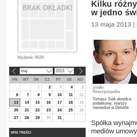
Kilku różn
w jedno św
13 maja 2013 | 
Wydanie:
9534
maj
2013
«
»
PN
WT
ŚR
CZ
PT
SB
ND
1
2
3
4
5
źródło:
Rzeczpospolita
6
7
8
9
10
11
12
Tomasz Siek doradca
13
14
15
16
17
18
19
podatkowy, starszy
menedżer w Deloitte
20
21
22
23
24
25
26
27
28
29
30
31
Spółka wynajmu
mediów umowy, 
SPIS TREŚCI