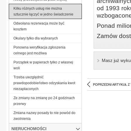
archiwalnyc
od 1993 roku
Kilku różnych usług nie można
wzbogacone
sztucznie łączyć w jedno świadczenie
Odwołana rezerwacja może być
Ponad milio
kosztem
Zamów dostę
Okulary tylko dla wybranych
Ponowna weryfikacja zgłoszenia
celnego jest możliwa
Masz już wyku
Porządek w papierach tylko z własnej
woli
Trzeba uwzględnić
prawdopodobieństwo odzyskania kwot
POPRZEDNI ARTYKUŁ Z
niezapłaconych
Ze zmiany na zmianę po 24 godzinach
przerwy
Zmiana nazwy posady to nie powód do
zwolnienia
NIERUCHOMOŚCI