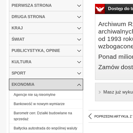
PIERWSZA STRONA
Dostęp do tr
DRUGA STRONA
Archiwum Rz
KRAJ
archiwalnyc
od 1993 roku
ŚWIAT
wzbogacone
PUBLICYSTYKA, OPINIE
Ponad milio
KULTURA
Zamów dostę
SPORT
EKONOMIA
Masz już wyku
Agencje nie są nieomylne
Bankowość w nowym wymiarze
Barometr cen: Działki budowlane na
POPRZEDNI ARTYKUŁ Z
sprzedaż
Bałtycka autostrada do wspólnej waluty