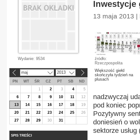
Inwestycje
13 maja 2013 |
Wydanie:
9534
źródło:
Rzeczpospolita
Większość giełd
maj
2013
«
»
skończyła tydzień na
plusach
PN
WT
ŚR
CZ
PT
SB
ND
1
2
3
4
5
nadzwyczaj uda
6
7
8
9
10
11
12
pod koniec pop
13
14
15
16
17
18
19
Pozytywny sent
20
21
22
23
24
25
26
27
28
29
30
31
doniesień o wo
sektorze usług 
SPIS TREŚCI