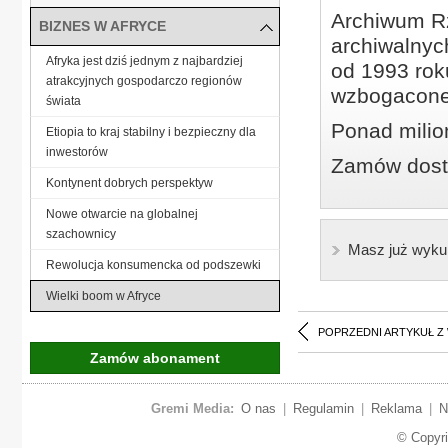
Archiwum Rz
BIZNES W AFRYCE
archiwalnyc
Afryka jest dziś jednym z najbardziej
od 1993 roku
atrakcyjnych gospodarczo regionów
wzbogacone
świata
Ponad milio
Etiopia to kraj stabilny i bezpieczny dla
inwestorów
Zamów dostę
Kontynent dobrych perspektyw
Nowe otwarcie na globalnej
szachownicy
Masz już wyku
Rewolucja konsumencka od podszewki
Wielki boom w Afryce
POPRZEDNI ARTYKUŁ Z
Zamów abonament
Gremi Media:
O nas
|
Regulamin
|
Reklama
|
N
© Copyr