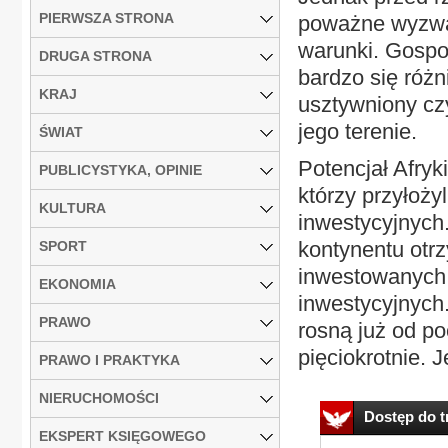
PIERWSZA STRONA
poważne wyzwan
warunki. Gospo
DRUGA STRONA
bardzo się różn
KRAJ
usztywniony czy
jego terenie.
ŚWIAT
Potencjał Afryk
PUBLICYSTYKA, OPINIE
którzy przyłoż
KULTURA
inwestycyjnych
kontynentu otrz
SPORT
inwestowanych w
EKONOMIA
inwestycyjnych
PRAWO
rosną już od po
pięciokrotnie. 
PRAWO I PRAKTYKA
NIERUCHOMOŚCI
Dostęp do tr
EKSPERT KSIĘGOWEGO