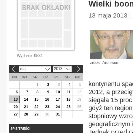
Wielki boo
13 maja 2013 | 
Wydanie:
9534
źródło: Archiwum
maj
2013
«
»
PN
WT
ŚR
CZ
PT
SB
ND
kontynentu spad
1
2
3
4
5
2012, a przecię
6
7
8
9
10
11
12
sięgała 15 pro
13
14
15
16
17
18
19
gdyż ten region
20
21
22
23
24
25
26
27
28
29
30
31
stopniowy wzro
geograficznym i
SPIS TREŚCI
Jednak przed rz