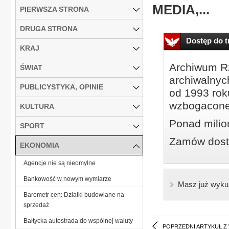
MEDIA,...
PIERWSZA STRONA
DRUGA STRONA
Dostęp do tr
KRAJ
Archiwum Rz
ŚWIAT
archiwalnyc
PUBLICYSTYKA, OPINIE
od 1993 roku
wzbogacone
KULTURA
Ponad milio
SPORT
Zamów dostę
EKONOMIA
Agencje nie są nieomylne
Bankowość w nowym wymiarze
Masz już wyku
Barometr cen: Działki budowlane na
sprzedaż
Bałtycka autostrada do wspólnej waluty
POPRZEDNI ARTYKUŁ Z