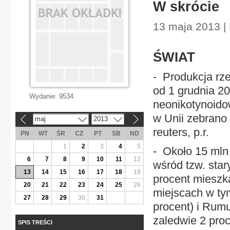
W skrócie
13 maja 2013 |
ŚWIAT
- Produkcja rz
od 1 grudnia 2
Wydanie:
9534
neonikotynoido
w Unii zebrano
maj
2013
«
»
reuters, p.r.
PN
WT
ŚR
CZ
PT
SB
ND
1
2
3
4
5
- Około 15 ml
6
7
8
9
10
11
12
wśród tzw. sta
13
14
15
16
17
18
19
procent mieszk
20
21
22
23
24
25
26
miejscach w ty
27
28
29
30
31
procent) i Rum
zaledwie 2 pr
SPIS TREŚCI