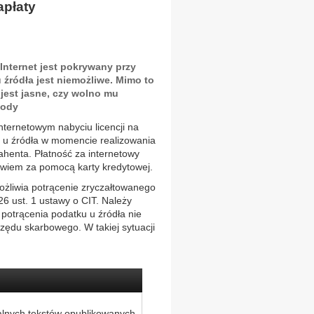
apłaty
 Internet jest pokrywany przy
 źródła jest niemożliwe. Mimo to
jest jasne, czy wolno mu
hody
ternetowym nabyciu licencji na
ku u źródła w momencie realizowania
ahenta. Płatność za internetowy
owiem za pomocą karty kredytowej.
możliwia potrącenie zryczałtowanego
6 ust. 1 ustawy o CIT. Należy
 potrącenia podatku u źródła nie
zędu skarbowego. W takiej sytuacji
alnych tekstów opublikowanych