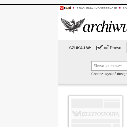
SZKOLENIA I KONFERENCJE
PO
Prawo
SZUKAJ W:
Chcesz uzyskać dostę