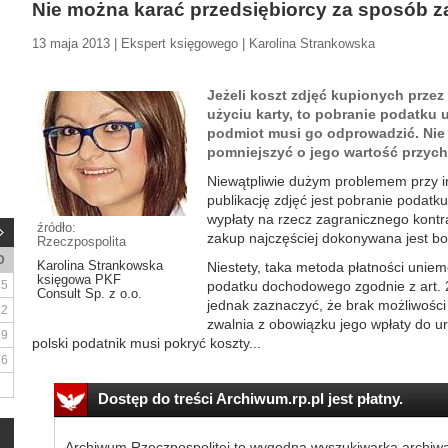
Nie można karać przedsiębiorcy za sposób z
13 maja 2013 | Ekspert księgowego | Karolina Strankowska
Jeżeli koszt zdjęć kupionych przez
użyciu karty, to pobranie podatku u
podmiot musi go odprowadzić. Nie 
pomniejszyć o jego wartość przyc
Niewątpliwie dużym problemem przy in
publikację zdjęć jest pobranie podat
wypłaty na rzecz zagranicznego kontr
źródło:
zakup najczęściej dokonywana jest b
Rzeczpospolita
D
Karolina Strankowska
Niestety, taka metoda płatności unie
księgowa PKF
5
podatku dochodowego zgodnie z art. 2
Consult Sp. z o.o.
jednak zaznaczyć, że brak możliwości
12
zwalnia z obowiązku jego wpłaty do ur
19
polski podatnik musi pokryć koszty...
26
Dostęp do treści Archiwum.rp.pl jest płatny.
Archiwum Rzeczpospolitej to wygodna wyszukiwarka archiw