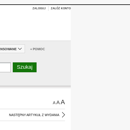
ZALOGUJ
ZAŁÓŻ KONTO
ANSOWANE
+ POMOC
A
A
A
NASTĘPNY ARTYKUŁ Z WYDANIA