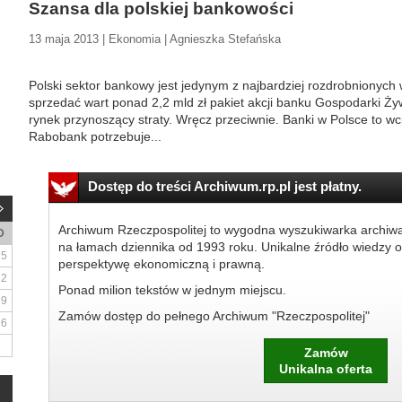
Szansa dla polskiej bankowości
13 maja 2013 | Ekonomia | Agnieszka Stefańska
Polski sektor bankowy jest jedynym z najbardziej rozdrobnionych w
sprzedać wart ponad 2,2 mld zł pakiet akcji banku Gospodarki Żyw
rynek przynoszący straty. Wręcz przeciwnie. Banki w Polsce to wci
Rabobank potrzebuje...
Dostęp do treści Archiwum.rp.pl jest płatny.
Archiwum Rzeczpospolitej to wygodna wyszukiwarka archiw
D
na łamach dziennika od 1993 roku. Unikalne źródło wiedzy o
5
perspektywę ekonomiczną i prawną.
12
Ponad milion tekstów w jednym miejscu.
19
Zamów dostęp do pełnego Archiwum "Rzeczpospolitej"
26
Zamów
Unikalna oferta