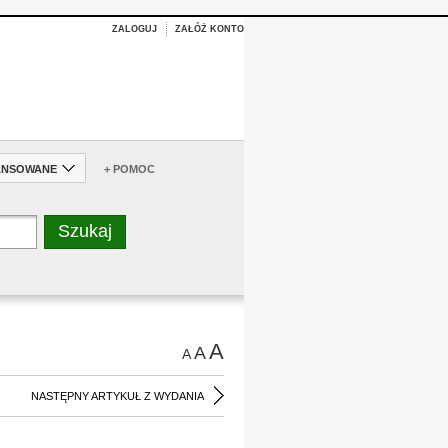
ZALOGUJ
ZAŁÓŻ KONTO
ANSOWANE
+ POMOC
A
A
A
NASTĘPNY ARTYKUŁ Z WYDANIA