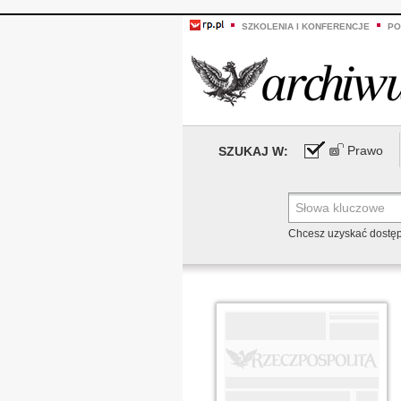
SZKOLENIA I KONFERENCJE
PO
Prawo
SZUKAJ W:
Chcesz uzyskać dostę