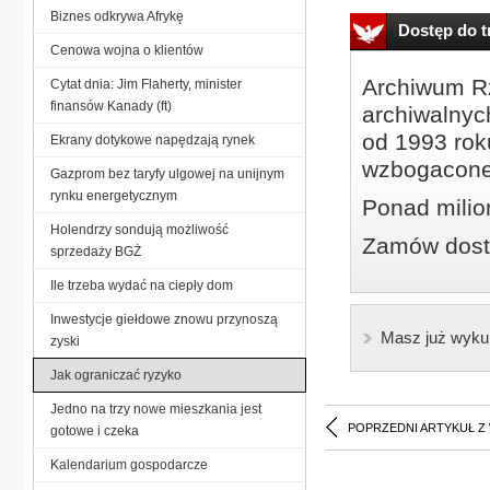
Biznes odkrywa Afrykę
Dostęp do tr
Cenowa wojna o klientów
Archiwum Rz
Cytat dnia: Jim Flaherty, minister
finansów Kanady (ft)
archiwalnyc
od 1993 roku
Ekrany dotykowe napędzają rynek
wzbogacone
Gazprom bez taryfy ulgowej na unijnym
rynku energetycznym
Ponad milio
Holendrzy sondują możliwość
Zamów dostę
sprzedaży BGŻ
Ile trzeba wydać na ciepły dom
Inwestycje giełdowe znowu przynoszą
Masz już wyku
zyski
Jak ograniczać ryzyko
Jedno na trzy nowe mieszkania jest
POPRZEDNI ARTYKUŁ Z
gotowe i czeka
Kalendarium gospodarcze