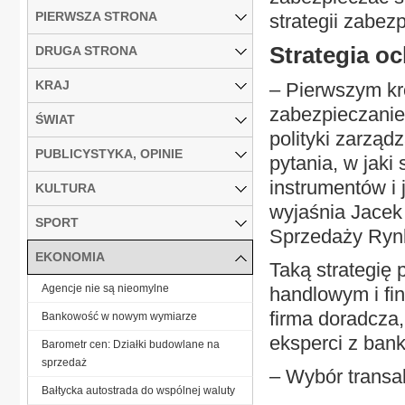
PIERWSZA STRONA
strategii zabez
Strategia o
DRUGA STRONA
KRAJ
– Pierwszym kro
zabezpieczanie
ŚWIAT
polityki zarzą
PUBLICYSTYKA, OPINIE
pytania, w jaki
instrumentów i 
KULTURA
wyjaśnia Jacek
SPORT
Sprzedaży Ryn
EKONOMIA
Taką strategię
Agencje nie są nieomylne
handlowym i fi
firma doradcza,
Bankowość w nowym wymiarze
eksperci z ban
Barometr cen: Działki budowlane na
sprzedaż
– Wybór transak
Bałtycka autostrada do wspólnej waluty