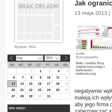
Jak ograni
13 maja 2013 |
Wydanie:
9534
źródło:
Rzeczpospolita
maj
2013
«
»
Małe i średnie firmy
PN
WT
ŚR
CZ
PT
SB
ND
chętnie korzystają z
bankowości
1
2
3
4
5
elektronicznej
6
7
8
9
10
11
12
13
14
15
16
17
18
19
negatywnie wpł
20
21
22
23
24
25
26
27
28
29
30
31
maleją ich wpł
aby jego firma 
SPIS TREŚCI
zabezpieczać s