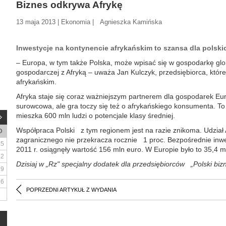
Biznes odkrywa Afrykę
13 maja 2013 | Ekonomia | Agnieszka Kamińska
Inwestycje na kontynencie afrykańskim to szansa dla polski
– Europa, w tym także Polska, może wpisać się w gospodarkę glo
gospodarczej z Afryką – uważa Jan Kulczyk, przedsiębiorca, które
afrykańskim.
Afryka staje się coraz ważniejszym partnerem dla gospodarek Eu
surowcowa, ale gra toczy się też o afrykańskiego konsumenta. T
mieszka 600 mln ludzi o potencjale klasy średniej.
Współpraca Polski z tym regionem jest na razie znikoma. Udział
D
zagranicznego nie przekracza rocznie 1 proc. Bezpośrednie inwes
5
2011 r. osiągnęły wartość 156 mln euro. W Europie było to 35,4 m
12
Dzisiaj w „Rz" specjalny dodatek dla przedsiębiorców „Polski bizn
19
26
POPRZEDNI ARTYKUŁ Z WYDANIA