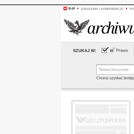
SZKOLENIA I KONFERENCJE
PO
Prawo
SZUKAJ W:
Chcesz uzyskać dostę