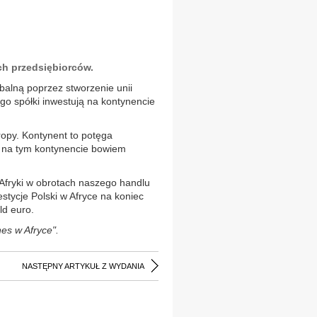
ch przedsiębiorców.
balną poprzez stworzenie unii
go spółki inwestują na kontynencie
ropy. Kontynent to potęga
o na tym kontynencie bowiem
 Afryki w obrotach naszego handlu
tycje Polski w Afryce na koniec
ld euro.
es w Afryce".
NASTĘPNY ARTYKUŁ Z WYDANIA