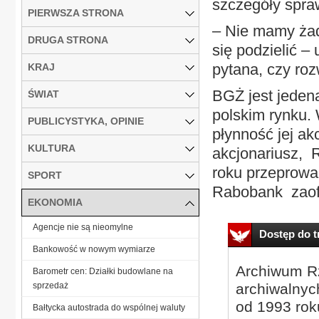
szczegóły spra
PIERWSZA STRONA
– Nie mamy żad
DRUGA STRONA
się podzielić –
pytana, czy ro
KRAJ
BGŻ jest jeden
ŚWIAT
polskim rynku. 
PUBLICYSTYKA, OPINIE
płynność jej ak
KULTURA
akcjonariusz, 
roku przeprowa
SPORT
Rabobank zaofe
EKONOMIA
Agencje nie są nieomylne
Dostęp do tr
Bankowość w nowym wymiarze
Archiwum Rz
Barometr cen: Działki budowlane na
sprzedaż
archiwalnyc
od 1993 roku
Bałtycka autostrada do wspólnej waluty