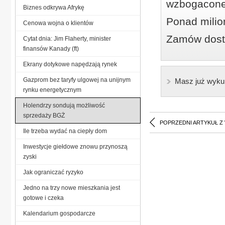
wzbogacone
Biznes odkrywa Afrykę
Ponad milio
Cenowa wojna o klientów
Zamów dostę
Cytat dnia: Jim Flaherty, minister
finansów Kanady (ft)
Ekrany dotykowe napędzają rynek
Gazprom bez taryfy ulgowej na unijnym
Masz już wyku
rynku energetycznym
Holendrzy sondują możliwość
sprzedaży BGŻ
POPRZEDNI ARTYKUŁ Z
Ile trzeba wydać na ciepły dom
Inwestycje giełdowe znowu przynoszą
zyski
Jak ograniczać ryzyko
Jedno na trzy nowe mieszkania jest
gotowe i czeka
Kalendarium gospodarcze