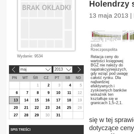
Holendrzy 
13 maja 2013 |
źródło:
Rzeczpospolita
Wydanie:
9534
Relacja ceny do
wartości księgowej
BGŻ nie należy do
maj
2013
najatrakcyjniejszych,
«
»
gdy wziąć pod uwagę
całość rynku. Dla
PN
WT
ŚR
CZ
PT
SB
ND
najbardziej
1
2
3
4
5
efektywnych i
zyskownych banków
6
7
8
9
10
11
12
wskaźnik ten
kształtuje się w
13
14
15
16
17
18
19
granicach 1,5–2,1.
20
21
22
23
24
25
26
27
28
29
30
31
się w tej spraw
dotyczące ceny
SPIS TREŚCI