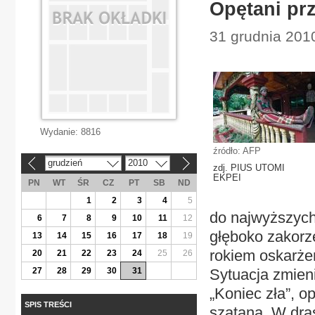
Opętani pr
31 grudnia 2010
Wydanie:
8816
źródło: AFP
grudzień
2010
«
»
zdj. PIUS UTOMI
EKPEI
PN
WT
ŚR
CZ
PT
SB
ND
1
2
3
4
5
do najwyższych
6
7
8
9
10
11
12
głęboko zakorz
13
14
15
16
17
18
19
rokiem oskarżen
20
21
22
23
24
25
26
27
28
29
30
31
Sytuacja zmien
„Koniec zła”, 
SPIS TREŚCI
szatana. W dra