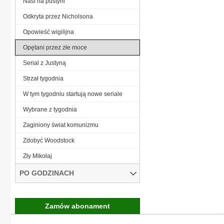
Nasi na pustyni
Odkryta przez Nicholsona
Opowieść wigilijna
Opętani przez złe moce
Serial z Justyną
Strzał tygodnia
W tym tygodniu startują nowe seriale
Wybrane z tygodnia
Zaginiony świat komunizmu
Zdobyć Woodstock
Zły Mikołaj
PO GODZINACH
Zamów abonament