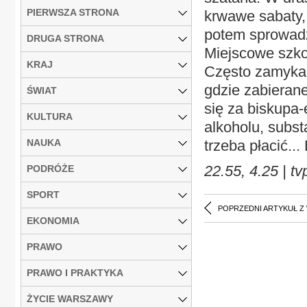
PIERWSZA STRONA
krwawe sabaty, 
potem sprowadz
DRUGA STRONA
Miejscowe szkoł
KRAJ
Często zamyka 
gdzie zabieran
ŚWIAT
się za biskupa-
KULTURA
alkoholu, substa
NAUKA
trzeba płacić..
22.55, 4.25 | 
PODRÓŻE
SPORT
POPRZEDNI ARTYKUŁ Z
EKONOMIA
PRAWO
PRAWO I PRAKTYKA
ŻYCIE WARSZAWY