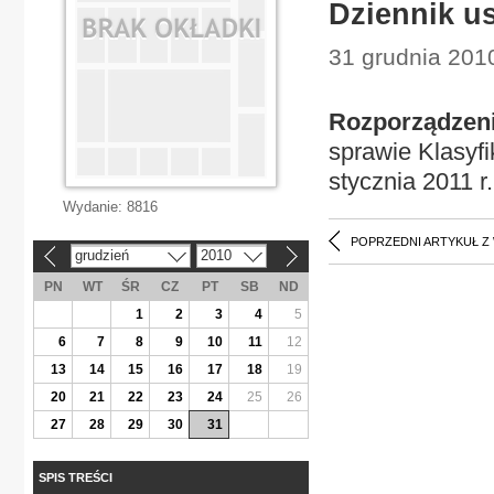
Dziennik us
31 grudnia 2010
Rozporządzeni
sprawie Klasyfi
stycznia 2011 r.
Wydanie:
8816
POPRZEDNI ARTYKUŁ Z
grudzień
2010
«
»
PN
WT
ŚR
CZ
PT
SB
ND
1
2
3
4
5
6
7
8
9
10
11
12
13
14
15
16
17
18
19
20
21
22
23
24
25
26
27
28
29
30
31
SPIS TREŚCI