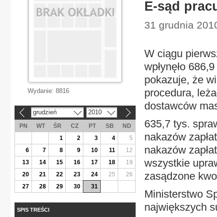
E-sąd pracu
31 grudnia 201
W ciągu pierwsz
wpłynęło 686,9 
pokazuje, że w
procedura, leża
Wydanie:
8816
dostawców maso
grudzień
2010
«
»
635,7 tys. spra
PN
WT
ŚR
CZ
PT
SB
ND
nakazów zapłat
1
2
3
4
5
nakazów zapłaty
6
7
8
9
10
11
12
wszystkie upra
13
14
15
16
17
18
19
zasądzone kwot
20
21
22
23
24
25
26
27
28
29
30
31
Ministerstwo S
największych s
SPIS TREŚCI