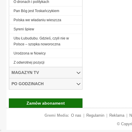
O dronach i politykach
Pan Bóg jest Toskańczykiem
Polska we władaniu wieszcza
Syreni śpiew
Ubu Łubudubu. Gdzieś, czyli nie w
Polsce – szopka noworoczna
Urodzona w Nowicy
Z odwrotnej pozycji
MAGAZYN TV
PO GODZINACH
Zamów abonament
Gremi Media:
O nas
|
Regulamin
|
Reklama
|
N
© Copyr