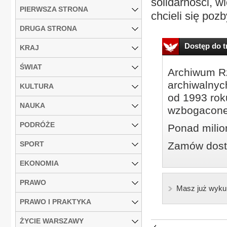
solidarności, w
PIERWSZA STRONA
chcieli się pozb
DRUGA STRONA
Dostęp do tr
KRAJ
ŚWIAT
Archiwum Rz
archiwalnyc
KULTURA
od 1993 roku
NAUKA
wzbogacone
PODRÓŻE
Ponad milio
SPORT
Zamów dostę
EKONOMIA
PRAWO
Masz już wyku
PRAWO I PRAKTYKA
ŻYCIE WARSZAWY