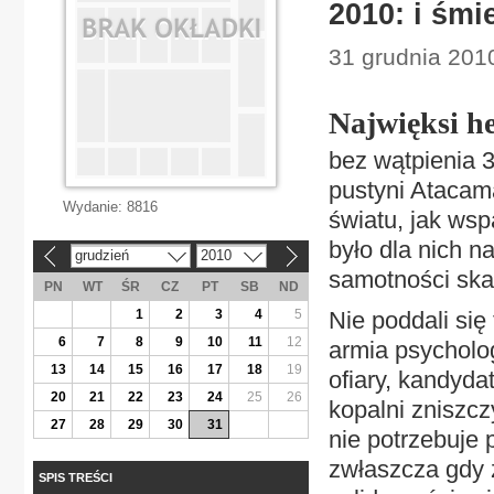
2010: i śmie
31 grudnia 201
Najwięksi he
bez wątpienia 3
pustyni Atacama
Wydanie:
8816
światu, jak wspa
było dla nich n
grudzień
2010
«
»
samotności skaz
PN
WT
ŚR
CZ
PT
SB
ND
1
2
3
4
5
Nie poddali się
6
7
8
9
10
11
12
armia psycholo
13
14
15
16
17
18
19
ofiary, kandyd
20
21
22
23
24
25
26
kopalni zniszcz
27
28
29
30
31
nie potrzebuje
zwłaszcza gdy z
SPIS TREŚCI