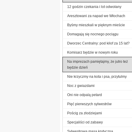
12 godzin czekania i lot odwołany
Aresztowani za napad we Włochach
Byśmy mieszkali w pięknym mieście
Domagają się nocnego pociągu
Dworzec Centralny: pod kilof za 15 lat?
Komisarz będzie w nowym roku
Na imprezach pamiętajmy, że jutro też
będzie dzień
Nie krzyczmy na kota i psa, przytulmy
Noc z gwiazdami
Oni nie odpalą petard
Pięć pierwszych sylwestrów
Pościg za złodziejami
Specjaliści od zabawy
Sylwestrowa masa krytyczna