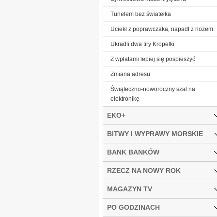
Tunelem bez światełka
Uciekł z poprawczaka, napadł z nożem
Ukradli dwa tiry Kropelki
Z wpłatami lepiej się pospieszyć
Zmiana adresu
Świąteczno-noworoczny szał na
elektronikę
EKO+
BITWY I WYPRAWY MORSKIE
BANK BANKÓW
RZECZ NA NOWY ROK
MAGAZYN TV
PO GODZINACH