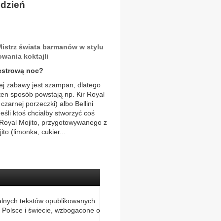
 dzień
strz świata barmanów w stylu
owania koktajli
westrową noc?
 zabawy jest szampan, dlatego
ten sposób powstają np. Kir Royal
czarnej porzeczki) albo Bellini
śli ktoś chciałby stworzyć coś
 Royal Mojito, przygotowywanego z
o (limonka, cukier...
alnych tekstów opublikowanych
 Polsce i świecie, wzbogacone o