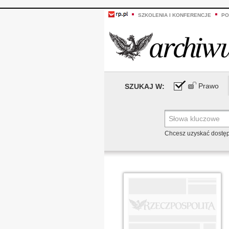
SZKOLENIA I KONFERENCJE
PO
Prawo
SZUKAJ W:
Chcesz uzyskać dostę