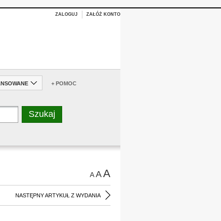
ZALOGUJ
ZAŁÓŻ KONTO
ANSOWANE
+ POMOC
A
A
A
NASTĘPNY ARTYKUŁ Z WYDANIA