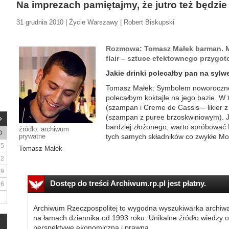
Na imprezach pamiętajmy, że jutro też będzie
31 grudnia 2010 | Życie Warszawy | Robert Biskupski
Rozmowa: Tomasz Małek barman. Mi
flair – sztuce efektownego przygot
Jakie drinki polecałby pan na syl
Tomasz Małek: Symbolem noworocznej
polecałbym koktajle na jego bazie. W 
(szampan i Creme de Cassis – likier z 
(szampan z puree brzoskwiniowym). Je
bardziej złożonego, warto spróbować
źródło: archiwum
D
prywatne
tych samych składników co zwykłe Mojit
5
Tomasz Małek
12
19
Dostęp do treści Archiwum.rp.pl jest płatny.
26
Archiwum Rzeczpospolitej to wygodna wyszukiwarka archiw
na łamach dziennika od 1993 roku. Unikalne źródło wiedzy o
perspektywę ekonomiczną i prawną.