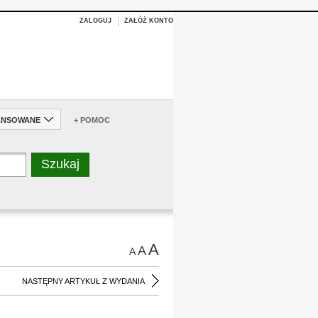
ZALOGUJ
ZAŁÓŻ KONTO
ANSOWANE
+ POMOC
A
A
A
NASTĘPNY ARTYKUŁ Z WYDANIA