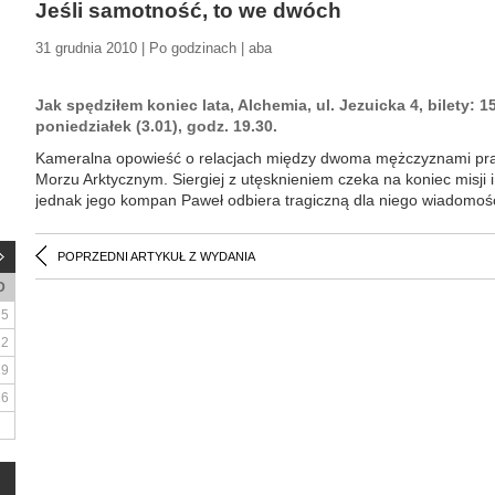
Jeśli samotność, to we dwóch
31 grudnia 2010 | Po godzinach | aba
Jak spędziłem koniec lata, Alchemia, ul. Jezuicka 4, bilety: 15
poniedziałek (3.01), godz. 19.30.
Kameralna opowieść o relacjach między dwoma mężczyznami prac
Morzu Arktycznym. Siergiej z utęsknieniem czeka na koniec misji 
jednak jego kompan Paweł odbiera tragiczną dla niego wiadomość
POPRZEDNI ARTYKUŁ Z WYDANIA
D
5
12
19
26