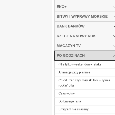
EKO+
BITWY I WYPRAWY MORSKIE
BANK BANKÓW
RZECZ NA NOWY ROK
MAGAZYN TV
PO GODZINACH
(Nie tylko) weekendowy relaks
Animacje przy pianinie
Chłód i żar, czyli rosyjski folk w rytmie
rock’n’rolla
Czas wolny
Do białego rana
Emigrant nie straszny