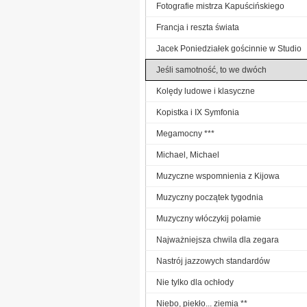
Fotografie mistrza Kapuścińskiego
Francja i reszta świata
Jacek Poniedziałek gościnnie w Studio
Jeśli samotność, to we dwóch
Kolędy ludowe i klasyczne
Kopistka i IX Symfonia
Megamocny ***
Michael, Michael
Muzyczne wspomnienia z Kijowa
Muzyczny początek tygodnia
Muzyczny włóczykij połamie
Najważniejsza chwila dla zegara
Nastrój jazzowych standardów
Nie tylko dla ochłody
Niebo, piekło... ziemia **