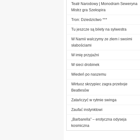
Teatr Narodowy | Monodram Seweryna
Mistrz gra Szekspira
Tron: Dziedzictwo ***
Tu jeszcze są bilety na sylwestra
W Narnii walczymy ze złem i swoimi
słabościami
W imię przyjaźni
W sieci drobinek
Wiedeń po naszemu
Wirtuoz skrzypiec zagra przeboje
Beatlesów
Zatańczyć w rytmie swinga
Zaufać instynktowi
„Barbarella” – erotyczna odyseja
kosmiczna