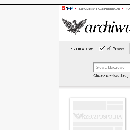
SZKOLENIA I KONFERENCJE
PO
Prawo
SZUKAJ W:
Chcesz uzyskać dostę