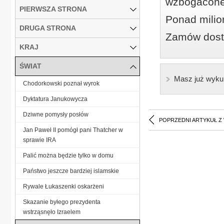
wzbogacone
PIERWSZA STRONA
Ponad milio
DRUGA STRONA
Zamów dostę
KRAJ
ŚWIAT
Masz już wyku
Chodorkowski poznał wyrok
Dyktatura Janukowycza
Dziwne pomysły posłów
POPRZEDNI ARTYKUŁ Z
Jan Paweł II pomógł pani Thatcher w
sprawie IRA
Palić można będzie tylko w domu
Państwo jeszcze bardziej islamskie
Rywale Łukaszenki oskarżeni
Skazanie byłego prezydenta
wstrząsnęło Izraelem