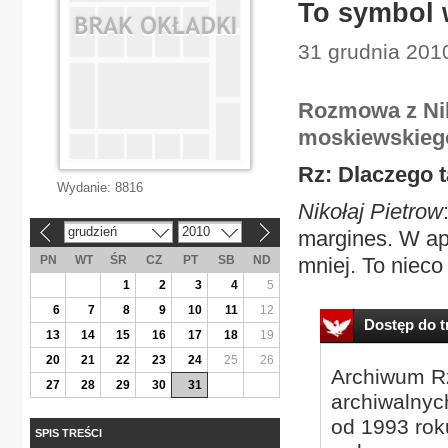
To symbol 
31 grudnia 201
Rozmowa z Nik
moskiewskieg
Rz: Dlaczego 
Wydanie:
8816
Nikołaj Pietrow
grudzień
2010
margines. W ap
«
»
PN
WT
ŚR
CZ
PT
SB
ND
mniej. To nieco
1
2
3
4
5
6
7
8
9
10
11
12
Dostęp do tr
13
14
15
16
17
18
19
20
21
22
23
24
25
26
Archiwum Rz
27
28
29
30
31
archiwalnyc
od 1993 roku
SPIS TREŚCI