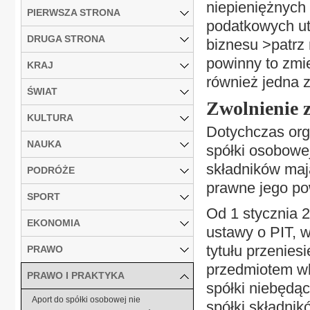
niepieniężnych
PIERWSZA STRONA
podatkowych ut
DRUGA STRONA
biznesu >patrz
powinny to zmi
KRAJ
również jedna z
ŚWIAT
Zwolnienie 
KULTURA
Dotychczas org
NAUKA
spółki osobowe
składników maj
PODRÓŻE
prawne jego po
SPORT
Od 1 stycznia 2
EKONOMIA
ustawy o PIT, 
tytułu przenie
PRAWO
przedmiotem wk
PRAWO I PRAKTYKA
spółki niebędą
Aport do spółki osobowej nie
spółki składni