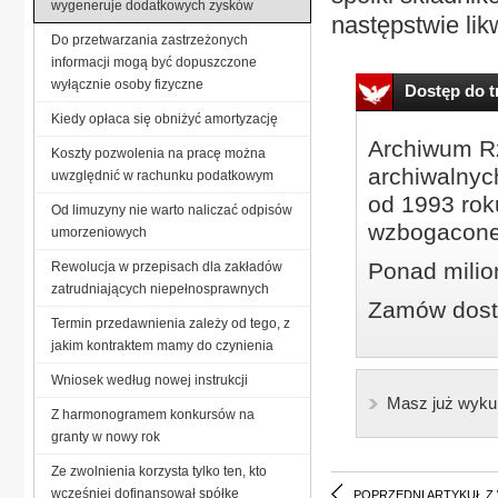
wygeneruje dodatkowych zysków
następstwie likw
Do przetwarzania zastrzeżonych
informacji mogą być dopuszczone
wyłącznie osoby fizyczne
Dostęp do tr
Kiedy opłaca się obniżyć amortyzację
Archiwum Rz
Koszty pozwolenia na pracę można
archiwalnyc
uwzględnić w rachunku podatkowym
od 1993 roku
Od limuzyny nie warto naliczać odpisów
wzbogacone
umorzeniowych
Ponad milio
Rewolucja w przepisach dla zakładów
zatrudniających niepełnosprawnych
Zamów dostę
Termin przedawnienia zależy od tego, z
jakim kontraktem mamy do czynienia
Wniosek według nowej instrukcji
Masz już wyku
Z harmonogramem konkursów na
granty w nowy rok
Ze zwolnienia korzysta tylko ten, kto
wcześniej dofinansował spółkę
POPRZEDNI ARTYKUŁ Z