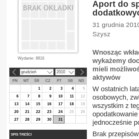
Aport do s
dodatkowy
31 grudnia 2010
Szysz
Wnosząc wkład
Wydanie:
8816
wykażemy doch
mieli możliwo
grudzień
2010
«
»
aktywów
PN
WT
ŚR
CZ
PT
SB
ND
W ostatnich la
1
2
3
4
5
osobowych, zw
6
7
8
9
10
11
12
13
14
15
16
17
18
19
wszystkim z te
20
21
22
23
24
25
26
opodatkowanie 
27
28
29
30
31
jednocześnie p
Brak przepisó
SPIS TREŚCI