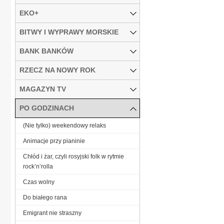
EKO+
BITWY I WYPRAWY MORSKIE
BANK BANKÓW
RZECZ NA NOWY ROK
MAGAZYN TV
PO GODZINACH
(Nie tylko) weekendowy relaks
Animacje przy pianinie
Chłód i żar, czyli rosyjski folk w rytmie
rock’n’rolla
Czas wolny
Do białego rana
Emigrant nie straszny