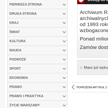
PIERWSZA STRONA
Archiwum Rz
DRUGA STRONA
archiwalnyc
KRAJ
od 1993 roku
wzbogacone
ŚWIAT
Ponad milio
KULTURA
Zamów dostę
NAUKA
PODRÓŻE
Masz już wyku
SPORT
EKONOMIA
PRAWO
POPRZEDNI ARTYKUŁ Z
PRAWO I PRAKTYKA
ŻYCIE WARSZAWY