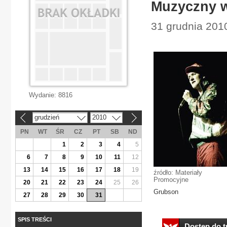
Muzyczny w
31 grudnia 201
Wydanie:
8816
grudzień
2010
«
»
PN
WT
ŚR
CZ
PT
SB
ND
1
2
3
4
5
6
7
8
9
10
11
12
13
14
15
16
17
18
19
źródło: Materiały
Promocyjne
20
21
22
23
24
25
26
Grubson
27
28
29
30
31
SPIS TREŚCI
Dostęp do tr