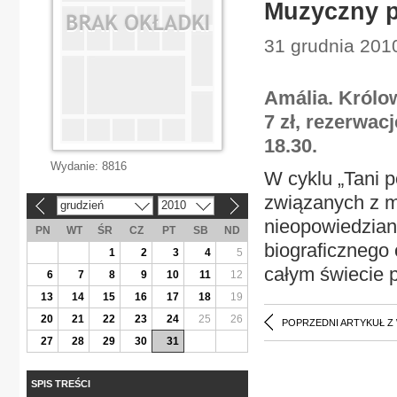
Muzyczny p
31 grudnia 2010
Amália. Królow
7 zł, rezerwacj
18.30.
Wydanie:
8816
W cyklu „Tani 
związanych z m
grudzień
2010
«
»
nieopowiedzian
PN
WT
ŚR
CZ
PT
SB
ND
biograficznego 
1
2
3
4
5
całym świecie 
6
7
8
9
10
11
12
13
14
15
16
17
18
19
20
21
22
23
24
25
26
POPRZEDNI ARTYKUŁ Z
27
28
29
30
31
SPIS TREŚCI