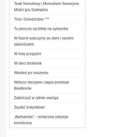
Teatr Narodowy | Monodram Seweryna
Mistrz gra Szekspira
Tron: Dziedzictwo ***
Tu jeszcze są bilety na sylwestra
W Narnii walczymy ze złem i swoimi
słabościami
W imię przyjaźni
W sieci drobinek
Wiedeń po naszemu
Wirtuoz skrzypiec zagra przeboje
Beatlesów
Zatańczyć w rytmie swinga
Zaufać instynktowi
„Barbarella” – erotyczna odyseja
kosmiczna