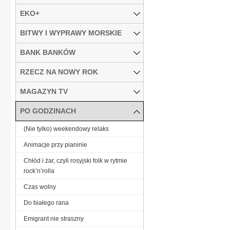
EKO+
BITWY I WYPRAWY MORSKIE
BANK BANKÓW
RZECZ NA NOWY ROK
MAGAZYN TV
PO GODZINACH
(Nie tylko) weekendowy relaks
Animacje przy pianinie
Chłód i żar, czyli rosyjski folk w rytmie
rock’n’rolla
Czas wolny
Do białego rana
Emigrant nie straszny