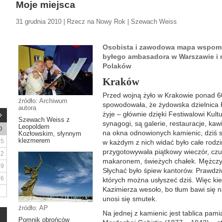
Moje miejsca
31 grudnia 2010 | Rzecz na Nowy Rok | Szewach Weiss
Osobista i zawodowa mapa wspomni
byłego ambasadora w Warszawie i 
Polaków
Kraków
Przed wojną żyło w Krakowie ponad 6
źródło: Archiwum
spowodowała, że żydowska dzielnica 
autora
żyje – głównie dzięki Festiwalowi Kul
Szewach Weiss z
synagogi, są galerie, restauracje, kawi
Leopoldem
D
na okna odnowionych kamienic, dziś s
Kozłowskim, słynnym
klezmerem
5
w każdym z nich widać było całe rodz
przygotowywała piątkowy wieczór, cz
12
makaronem, świeżych chałek. Mężczyź
19
Słychać było śpiew kantorów. Prawdzi
26
których można usłyszeć dziś. Więc kie
Kazimierza wesoło, bo tłum bawi się na
unosi się smutek.
źródło: AP
Na jednej z kamienic jest tablica pam
Pomnik obrońców