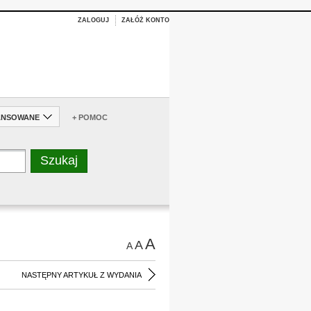
ZALOGUJ
ZAŁÓŻ KONTO
ANSOWANE
+ POMOC
A
A
A
NASTĘPNY ARTYKUŁ Z WYDANIA