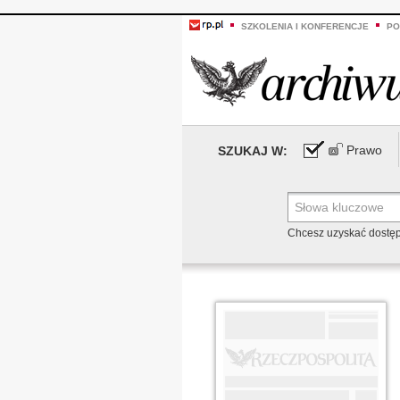
SZKOLENIA I KONFERENCJE
PO
Prawo
SZUKAJ W:
Chcesz uzyskać dostę