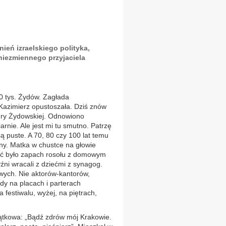
eń izraelskiego polityka,
niezmiennego przyjaciela
0 tys. Żydów. Zagłada
Kazimierz opustoszała. Dziś znów
tury Żydowskiej. Odnowiono
arnie. Ale jest mi tu smutno. Patrzę
ą puste. A 70, 80 czy 100 lat temu
iny. Matka w chustce na głowie
uć było zapach rosołu z domowym
ni wracali z dziećmi z synagog.
wych. Nie aktorów-kantorów,
dy na placach i parterach
 festiwalu, wyżej, na piętrach,
iątkowa: „Bądź zdrów mój Krakowie.