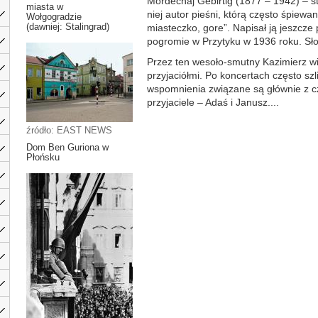
Mordechaj Gebirtig (1877 – 1942) – st
miasta w
niej autor pieśni, którą często śpiew
Wołgogradzie
(dawniej: Stalingrad)
miasteczko, gore”. Napisał ją jeszcz
pogromie w Przytyku w 1936 roku. Sło
Przez ten wesoło-smutny Kazimierz w
przyjaciółmi. Po koncertach często szl
wspomnienia związane są głównie z cz
przyjaciele – Adaś i Janusz....
źródło: EAST NEWS
Dom Ben Guriona w
Płońsku