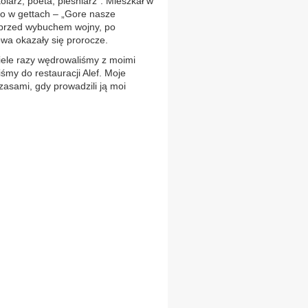
olarz, poeta, pieśniarz”. Mieszkał w
ano w gettach – „Gore nasze
e przed wybuchem wojny, po
wa okazały się prorocze.
iele razy wędrowaliśmy z moimi
iśmy do restauracji Alef. Moje
asami, gdy prowadzili ją moi