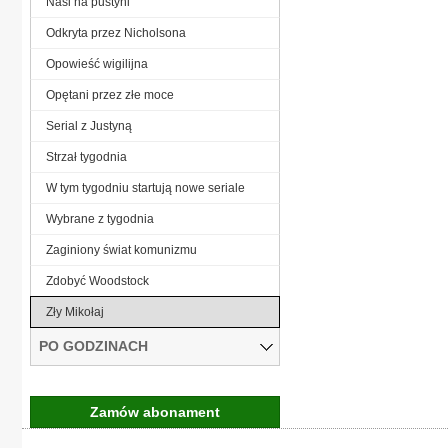
Nasi na pustyni
Odkryta przez Nicholsona
Opowieść wigilijna
Opętani przez złe moce
Serial z Justyną
Strzał tygodnia
W tym tygodniu startują nowe seriale
Wybrane z tygodnia
Zaginiony świat komunizmu
Zdobyć Woodstock
Zły Mikołaj
PO GODZINACH
Zamów abonament