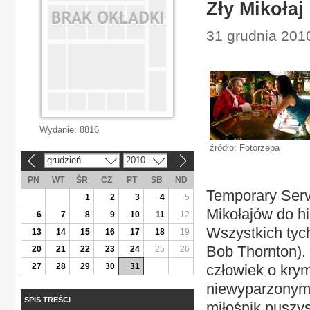
Zły Mikołaj
31 grudnia 201
Wydanie:
8816
źródło: Fotorzepa
grudzień
2010
«
»
PN
WT
ŚR
CZ
PT
SB
ND
Temporary Serv
1
2
3
4
5
Mikołajów do h
6
7
8
9
10
11
12
Wszystkich tych
13
14
15
16
17
18
19
Bob Thornton).
20
21
22
23
24
25
26
27
28
29
30
31
człowiek o krym
niewyparzonym j
SPIS TREŚCI
miłośnik puszys