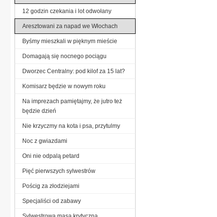
12 godzin czekania i lot odwołany
Aresztowani za napad we Włochach
Byśmy mieszkali w pięknym mieście
Domagają się nocnego pociągu
Dworzec Centralny: pod kilof za 15 lat?
Komisarz będzie w nowym roku
Na imprezach pamiętajmy, że jutro też
będzie dzień
Nie krzyczmy na kota i psa, przytulmy
Noc z gwiazdami
Oni nie odpalą petard
Pięć pierwszych sylwestrów
Pościg za złodziejami
Specjaliści od zabawy
Sylwestrowa masa krytyczna