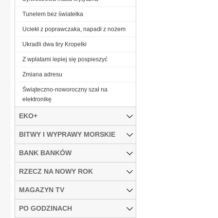
Tunelem bez światełka
Uciekł z poprawczaka, napadł z nożem
Ukradli dwa tiry Kropelki
Z wpłatami lepiej się pospieszyć
Zmiana adresu
Świąteczno-noworoczny szał na
elektronikę
EKO+
BITWY I WYPRAWY MORSKIE
BANK BANKÓW
RZECZ NA NOWY ROK
MAGAZYN TV
PO GODZINACH