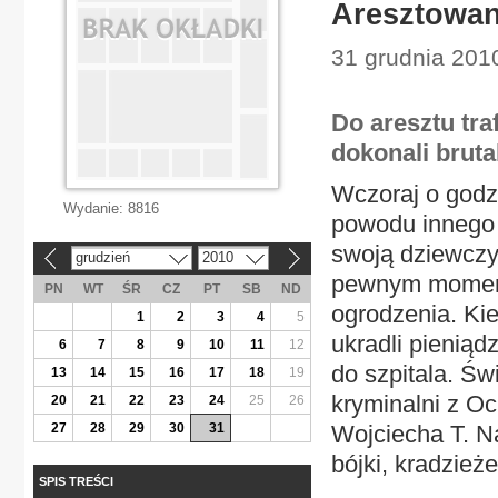
Aresztowan
31 grudnia 2010
Do aresztu tra
dokonali brut
Wczoraj o godz.
Wydanie:
8816
powodu innego 
swoją dziewczyn
grudzień
2010
«
»
pewnym momenci
PN
WT
ŚR
CZ
PT
SB
ND
ogrodzenia. Kie
1
2
3
4
5
ukradli pieniąd
6
7
8
9
10
11
12
do szpitala. Św
13
14
15
16
17
18
19
kryminalni z Oc
20
21
22
23
24
25
26
27
28
29
30
31
Wojciecha T. Na
bójki, kradzieże
SPIS TREŚCI