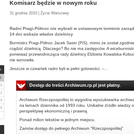
Komisarz będzie w nowym roku
31 grudnia 2010 | Życie Warszawy
Radni Pragi-Północ nie wybrali w ustawowym terminie zarzą
14 dni wskaże władze dzielnicy
Burmistrz Pragi-Północ Jacek Sasin (PiS), mimo że został zgodn
rządzić dzielnicą. Dlaczego? Bo nie ma zastępców. A wiceburmistr
ponieważ przewodnicząca rady dzielnicy Elżbieta Kowalska-Kobus 
nie wznowiła.
Jeszcze w czwartek radni byli w pełni gotowości. –...
D
Dostęp do treści Archiwum.rp.pl jest płatny.
5
12
Archiwum Rzeczpospolitej to wygodna wyszukiwarka archiw
19
na łamach dziennika od 1993 roku. Unikalne źródło wiedzy o
26
perspektywę ekonomiczną i prawną.
Ponad milion tekstów w jednym miejscu.
Zamów dostęp do pełnego Archiwum "Rzeczpospolitej"