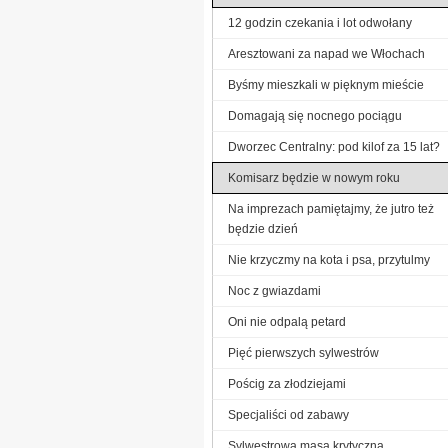
12 godzin czekania i lot odwołany
Aresztowani za napad we Włochach
Byśmy mieszkali w pięknym mieście
Domagają się nocnego pociągu
Dworzec Centralny: pod kilof za 15 lat?
Komisarz będzie w nowym roku
Na imprezach pamiętajmy, że jutro też
będzie dzień
Nie krzyczmy na kota i psa, przytulmy
Noc z gwiazdami
Oni nie odpalą petard
Pięć pierwszych sylwestrów
Pościg za złodziejami
Specjaliści od zabawy
Sylwestrowa masa krytyczna