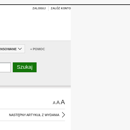
ZALOGUJ
ZAŁÓŻ KONTO
ANSOWANE
+ POMOC
A
A
A
NASTĘPNY ARTYKUŁ Z WYDANIA