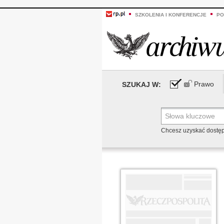
SZKOLENIA I KONFERENCJE
PO
Prawo
SZUKAJ W:
Chcesz uzyskać dostę