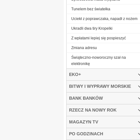
Tunelem bez światełka
Uciekł z poprawczaka, napadł z nożem
Ukradli dwa tiry Kropelki
Z wpłatami lepiej się pospieszyć
Zmiana adresu
Świąteczno-noworoczny szał na
elektronikę
EKO+
BITWY I WYPRAWY MORSKIE
BANK BANKÓW
RZECZ NA NOWY ROK
MAGAZYN TV
PO GODZINACH