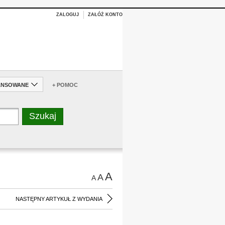
ZALOGUJ
ZAŁÓŻ KONTO
ANSOWANE
+ POMOC
A
A
A
NASTĘPNY ARTYKUŁ Z WYDANIA