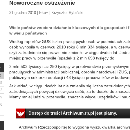
Noworoczne ostrzeżenie
31 grudnia 2010 | Eko+ | Krzysztof Rybiński
Wiele państw wspiera działania kluczowych dla gospodarki f
w wielu państwach
Według raportów GUS liczba pracujących osób w podmiotach zatr
osób wynosiła w czerwcu 2010 roku 8 mln 334 tysiące, a w czerwc
czyli zatrudnienie się prawie nie zmieniło w ciągu dwóch lat. Jedn
miejsc pracy w przemyśle (spadek z 2 mln 698 tysięcy do
2 mln 503 tysięcy i aż 250 tysięcy w przetwórstwie przemysłowym.
pracujących w administracji publicznej, obronie narodowej i ZUS, 
D
publicznym sektorze edukacji i 43 tysiące pracowników w budowni
5
Jak widać, w ciągu dwóch lat nie zmieniła się liczba zatrudnionyc
12
zatrudniających powyżej dziewięciu osób, za to doszło do znacząc
Mamy mniej ludzi w przemyśle, znacznie więcej urzędników i naucz
19
26
Dostęp do treści Archiwum.rp.pl jest płatny.
Archiwum Rzeczpospolitej to wygodna wyszukiwarka archiw