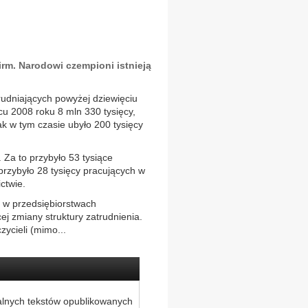
irm. Narodowi czempioni istnieją
udniających powyżej dziewięciu
u 2008 roku 8 mln 330 tysięcy,
ak w tym czasie ubyło 200 tysięcy
 Za to przybyło 53 tysiące
przybyło 28 tysięcy pracujących w
ctwie.
h w przedsiębiorstwach
ej zmiany struktury zatrudnienia.
ycieli (mimo...
alnych tekstów opublikowanych