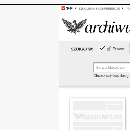
SZKOLENIA I KONFERENCJE
PO
Prawo
SZUKAJ W:
Chcesz uzyskać dostę