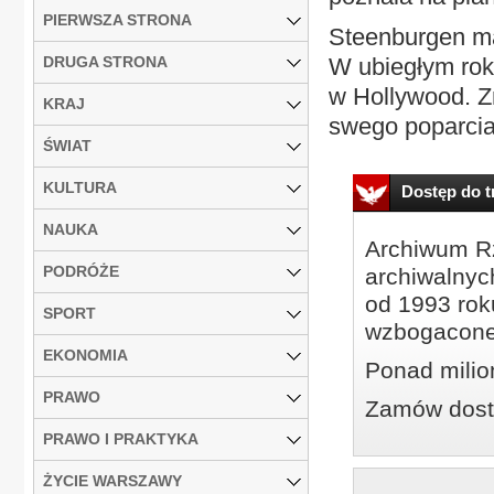
PIERWSZA STRONA
Steenburgen ma 
DRUGA STRONA
W ubiegłym rok
w Hollywood. Zn
KRAJ
swego poparcia.
ŚWIAT
KULTURA
Dostęp do tr
NAUKA
Archiwum Rz
PODRÓŻE
archiwalnyc
od 1993 roku
SPORT
wzbogacone
EKONOMIA
Ponad milio
PRAWO
Zamów dostę
PRAWO I PRAKTYKA
ŻYCIE WARSZAWY