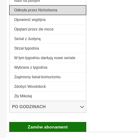
Nasi na pustyni
Odkryta przez Nicholsona
Opowieść wigilijna
Opętani przez złe moce
Serial z Justyną
Strzał tygodnia
W tym tygodniu startują nowe seriale
Wybrane z tygodnia
Zaginiony świat komunizmu
Zdobyć Woodstock
Zły Mikołaj
PO GODZINACH
Zamów abonament