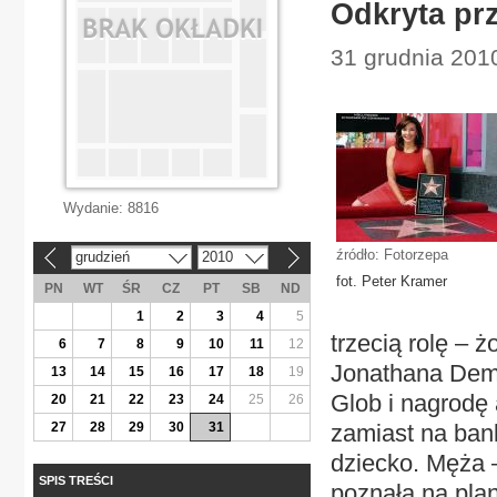
Odkryta pr
31 grudnia 201
Wydanie:
8816
źródło: Fotorzepa
grudzień
2010
«
»
fot. Peter Kramer
PN
WT
ŚR
CZ
PT
SB
ND
1
2
3
4
5
trzecią rolę – 
6
7
8
9
10
11
12
Jonathana Demm
13
14
15
16
17
18
19
Glob i nagrodę
20
21
22
23
24
25
26
27
28
29
30
31
zamiast na ban
dziecko. Męża 
SPIS TREŚCI
poznała na plan