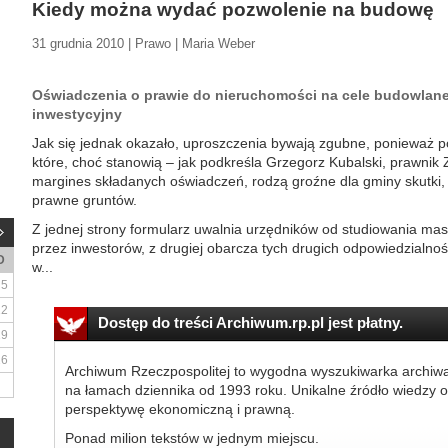
Kiedy można wydać pozwolenie na budowę
31 grudnia 2010 | Prawo | Maria Weber
Oświadczenia o prawie do nieruchomości na cele budowlane
inwestycyjny
Jak się jednak okazało, uproszczenia bywają zgubne, ponieważ p
które, choć stanowią – jak podkreśla Grzegorz Kubalski, prawnik
margines składanych oświadczeń, rodzą groźne dla gminy skutki, k
prawne gruntów.
Z jednej strony formularz uwalnia urzędników od studiowania m
przez inwestorów, z drugiej obarcza tych drugich odpowiedzialno
D
w...
5
12
Dostęp do treści Archiwum.rp.pl jest płatny.
19
26
Archiwum Rzeczpospolitej to wygodna wyszukiwarka archiw
na łamach dziennika od 1993 roku. Unikalne źródło wiedzy o
perspektywę ekonomiczną i prawną.
Ponad milion tekstów w jednym miejscu.