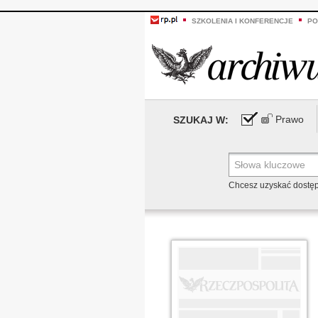
SZKOLENIA I KONFERENCJE
PO
Prawo
SZUKAJ W:
Chcesz uzyskać dostę