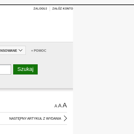
ZALOGUJ
ZAŁÓŻ KONTO
ANSOWANE
+ POMOC
A
A
A
NASTĘPNY ARTYKUŁ Z WYDANIA