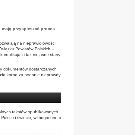
 mają przyspieszać proces
ozwalają na nieprawidłowości,
 Związku Powiatów Polskich –
omplikując i tak niejasne stany
asy dokumentów dostarczanych
ścią karną za podanie nieprawdy
alnych tekstów opublikowanych
 Polsce i świecie, wzbogacone o