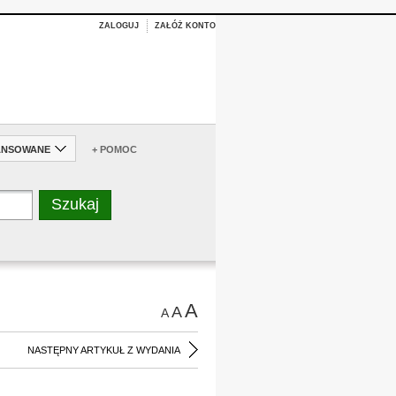
ZALOGUJ
ZAŁÓŻ KONTO
ANSOWANE
+ POMOC
A
A
A
NASTĘPNY ARTYKUŁ Z WYDANIA