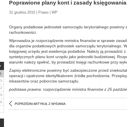
Poprawione plany kont i zasady księgowania
31 grudnia 2010 | Prawo | WP
Organy podatkowe jednostek samorządu terytorialnego powinny 
rachunkowości.
Wprowadza je rozporządzenie ministra finansów w sprawie zasad
dla organów podatkowych jednostek samorządu terytorialnego. Ws
księgowej urzędu jest ewidencja podatków. Należy ją prowadzić z
syntetycznych planu kont urzędu jako jednostki budżetowej. Rozpo
warunki należy spełnić, by prowadzić księgi rachunkowe przy wyk
Zapisy elektroniczne powinny być zabezpieczone przed zniekształ
D
operacji i opatrzone identyfikatorem źródła pochodzenia. Przepisy
5
inkasentów oraz poborców samorządu.
12
podstawa prawna: rozporządzenie ministra finansów z 25 paździe
19
26
POPRZEDNI ARTYKUŁ Z WYDANIA