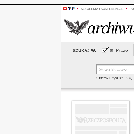
SZKOLENIA I KONFERENCJE
PO
Prawo
SZUKAJ W:
Chcesz uzyskać dostę