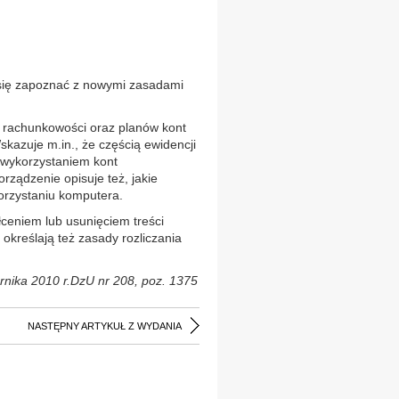
się zapoznać z nowymi zasadami
 rachunkowości oraz planów kont
kazuje m.in., że częścią ewidencji
 wykorzystaniem kont
rządzenie opisuje też, jakie
orzystaniu komputera.
ceniem lub usunięciem treści
 określają też zasady rozliczania
rnika 2010 r.DzU nr 208, poz. 1375
NASTĘPNY ARTYKUŁ Z WYDANIA