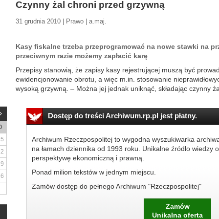
Czynny żal chroni przed grzywną
31 grudnia 2010 | Prawo | a.maj.
Kasy fiskalne trzeba przeprogramować na nowe stawki na prz
przeciwnym razie możemy zapłacić karę
Przepisy stanowią, że zapisy kasy rejestrującej muszą być prow
ewidencjonowanie obrotu, a więc m.in. stosowanie nieprawidłowy
wysoką grzywną. – Można jej jednak uniknąć, składając czynny ża
Dostęp do treści Archiwum.rp.pl jest płatny.
D
Archiwum Rzeczpospolitej to wygodna wyszukiwarka archiw
5
na łamach dziennika od 1993 roku. Unikalne źródło wiedzy o
12
perspektywę ekonomiczną i prawną.
19
Ponad milion tekstów w jednym miejscu.
26
Zamów dostęp do pełnego Archiwum "Rzeczpospolitej"
Zamów
Unikalna oferta