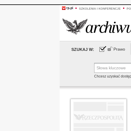
SZKOLENIA I KONFERENCJE
PO
Prawo
SZUKAJ W:
Chcesz uzyskać dostę