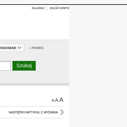
ZALOGUJ
ZAŁÓŻ KONTO
ANSOWANE
+ POMOC
A
A
A
NASTĘPNY ARTYKUŁ Z WYDANIA