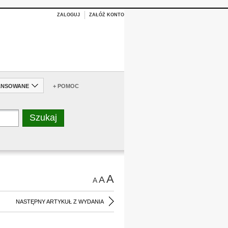
ZALOGUJ
ZAŁÓŻ KONTO
ANSOWANE
+ POMOC
A
A
A
NASTĘPNY ARTYKUŁ Z WYDANIA