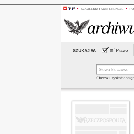
SZKOLENIA I KONFERENCJE
PO
Prawo
SZUKAJ W:
Chcesz uzyskać dostę