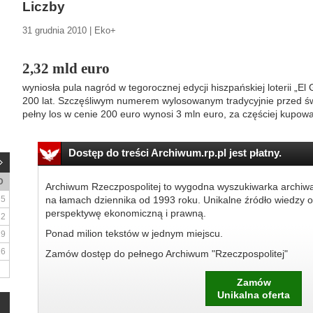
Liczby
31 grudnia 2010 | Eko+
2,32 mld euro
wyniosła pula nagród w tegorocznej edycji hiszpańskiej loterii „E
200 lat. Szczęśliwym numerem wylosowanym tradycyjnie przed ś
pełny los w cenie 200 euro wynosi 3 mln euro, za częściej kupowa
Dostęp do treści Archiwum.rp.pl jest płatny.
D
Archiwum Rzeczpospolitej to wygodna wyszukiwarka archiw
5
na łamach dziennika od 1993 roku. Unikalne źródło wiedzy o
perspektywę ekonomiczną i prawną.
12
Ponad milion tekstów w jednym miejscu.
19
26
Zamów dostęp do pełnego Archiwum "Rzeczpospolitej"
Zamów
Unikalna oferta