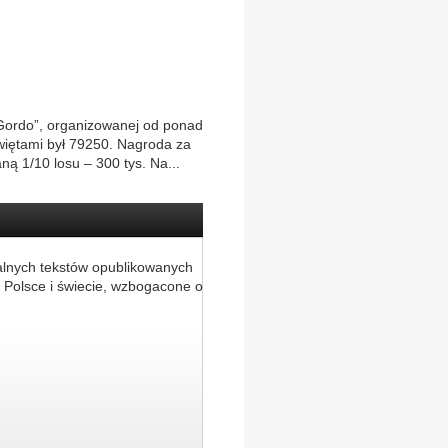
l Gordo”, organizowanej od ponad
więtami był 79250. Nagroda za
ną 1/10 losu – 300 tys. Na...
alnych tekstów opublikowanych
 Polsce i świecie, wzbogacone o