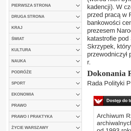
PIERWSZA STRONA
kadencji). W cz
przed pracą w 
DRUGA STRONA
bankowości cent
KRAJ
prezesem Narod
katastrofie po
ŚWIAT
Skrzypek, który
KULTURA
przewodniczył 
NAUKA
r.
Dokonania 
PODRÓŻE
Rada Polityki P
SPORT
EKONOMIA
Dostęp do tr
PRAWO
Archiwum Rz
PRAWO I PRAKTYKA
archiwalnyc
ŻYCIE WARSZAWY
od 1993 roku