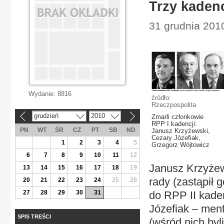
Trzy kadenc
31 grudnia 201
Wydanie:
8816
źródło:
Rzeczpospolita
grudzień
2010
Zmarli członkowie
«
»
RPP I kadencji:
PN
WT
ŚR
CZ
PT
SB
ND
Janusz Krzyżewski,
Cezary Józefiak,
1
2
3
4
5
Grzegorz Wójtowicz
6
7
8
9
10
11
12
Janusz Krzyżews
13
14
15
16
17
18
19
rady (zastąpił 
20
21
22
23
24
25
26
27
28
29
30
31
do RPP II kaden
Józefiak – men
SPIS TREŚCI
(wśród nich byl