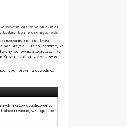
 Gorzowem Wielkopolskim miał
 będzie, bo nie usunięto lodu
ica szczecińskiego oddziału
 pan Krzysio. – To co, będzie tylko
liwiony, ponownie zaprzecza. – To
 Krzysio i znika rozsierdzony w
chodniopomorskim a obwodnicą
alnych tekstów opublikowanych
 Polsce i świecie, wzbogacone o