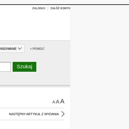
ZALOGUJ
ZAŁÓŻ KONTO
ANSOWANE
+ POMOC
A
A
A
NASTĘPNY ARTYKUŁ Z WYDANIA