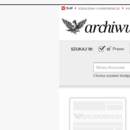
SZKOLENIA I KONFERENCJE
PO
Prawo
SZUKAJ W:
Chcesz uzyskać dostę