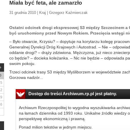
Miała być feta, ale zamarzło
31 grudnia 2010 | Kraj | Grzegorz Kaźmierczak
Ostatni odcinek drogi ekspresowej S3 między Szczecinem a
być uruchomiony przed Nowym Rokiem. Przecięcia wstęgi nie
– Było otwarcie, Krzysiu? – dopytuje na korytarzu kolegę pracown
Generalnej Dyrekcji Dróg Krajowych i Autostrad. – Nie – odpowiada
oddanie drogi? – drąży zdziwiona. Mężczyzna, już nieco zniecierp
co będzie? – docieka koleżanka. – Nic nie będzie – odpowiada pan
swoim pokoju.
Trzeci odcinek trasy S3 między Myśliborzem w województwie za
D
Gorzowa nadzór...
5
12
Dostęp do treści Archiwum.rp.pl jest płatny.
19
26
Archiwum Rzeczpospolitej to wygodna wyszukiwarka archiw
na łamach dziennika od 1993 roku. Unikalne źródło wiedzy o
perspektywę ekonomiczną i prawną.
Ponad milion tekstów w jednym miejscu.