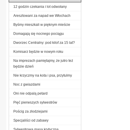
12 godzin czekania i lot odwołany
Aresztowani za napad we Włochach
Byśmy mieszkali w pięknym mieście
Domagają się nocnego pociągu
Dworzec Centralny: pod kilof za 15 lat?
Komisarz będzie w nowym roku
Na imprezach pamiętajmy, że jutro też
będzie dzień
Nie krzyczmy na kota i psa, przytulmy
Noc z gwiazdami
Oni nie odpalą petard
Pięć pierwszych sylwestrów
Pościg za złodziejami
Specjaliści od zabawy
Sylwestrowa masa krytyczna