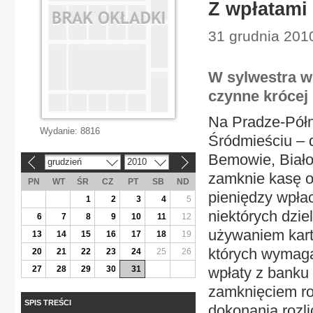
Z wpłatami 
31 grudnia 2010
W sylwestra w
czynne krócej 
Na Pradze-Półn
Wydanie:
8816
Śródmieściu – 
Bemowie, Biało
grudzień
2010
«
»
zamknie kasę o
PN
WT
ŚR
CZ
PT
SB
ND
pieniędzy wpła
1
2
3
4
5
niektórych dzie
6
7
8
9
10
11
12
używaniem kart 
13
14
15
16
17
18
19
których wymaga
20
21
22
23
24
25
26
27
28
29
30
31
wpłaty z banku 
zamknięciem ro
SPIS TREŚCI
dokonania rozl