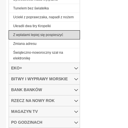
Tunelem bez światełka
Uciekł z poprawczaka, napadł z nożem
Ukradli dwa tiry Kropelki
Z wpłatami lepiej się pospieszyć
Zmiana adresu
Świąteczno-noworoczny szał na
elektronikę
EKO+
BITWY I WYPRAWY MORSKIE
BANK BANKÓW
RZECZ NA NOWY ROK
MAGAZYN TV
PO GODZINACH