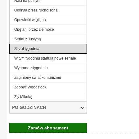
Nasi na pustyni
Odkryta przez Nicholsona
Opowieść wigilijna
Opętani przez złe moce
Serial z Justyną
Strzał tygodnia
W tym tygodniu startują nowe seriale
Wybrane z tygodnia
Zaginiony świat komunizmu
Zdobyć Woodstock
Zły Mikołaj
PO GODZINACH
Zamów abonament