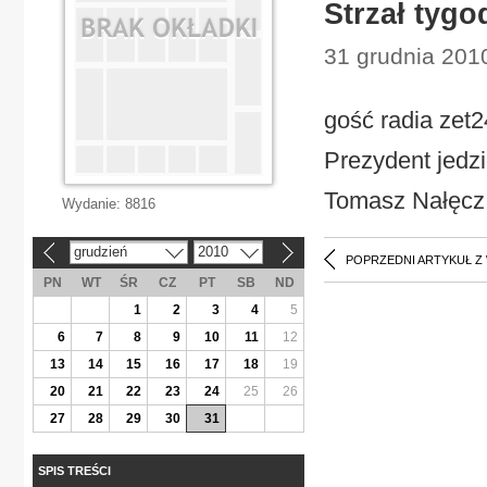
Strzał tygo
31 grudnia 2010
gość radia zet24
Prezydent jedzi
Tomasz Nałęcz
Wydanie:
8816
grudzień
2010
«
»
POPRZEDNI ARTYKUŁ Z
PN
WT
ŚR
CZ
PT
SB
ND
1
2
3
4
5
6
7
8
9
10
11
12
13
14
15
16
17
18
19
20
21
22
23
24
25
26
27
28
29
30
31
SPIS TREŚCI