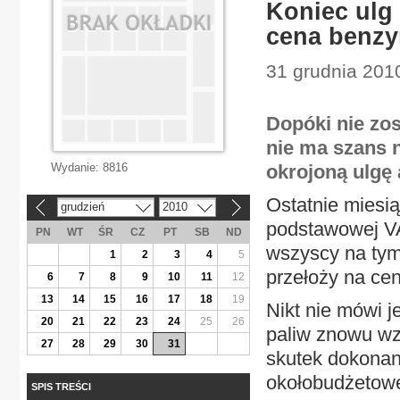
Koniec ulg
cena benzy
31 grudnia 2010
Dopóki nie zo
nie ma szans 
Wydanie:
8816
okrojoną ulgę
Ostatnie miesi
grudzień
2010
«
»
podstawowej VA
PN
WT
ŚR
CZ
PT
SB
ND
wszyscy na tym 
1
2
3
4
5
przełoży na ce
6
7
8
9
10
11
12
13
14
15
16
17
18
19
Nikt nie mówi j
20
21
22
23
24
25
26
paliw znowu w
27
28
29
30
31
skutek dokonan
okołobudżetowej
SPIS TREŚCI