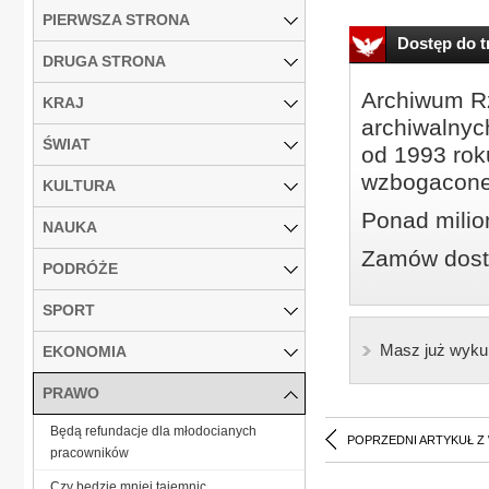
PIERWSZA STRONA
Dostęp do tr
DRUGA STRONA
Archiwum Rz
KRAJ
archiwalnyc
ŚWIAT
od 1993 roku
wzbogacone
KULTURA
Ponad milio
NAUKA
Zamów dostę
PODRÓŻE
SPORT
Masz już wyku
EKONOMIA
PRAWO
Będą refundacje dla młodocianych
POPRZEDNI ARTYKUŁ Z
pracowników
Czy będzie mniej tajemnic