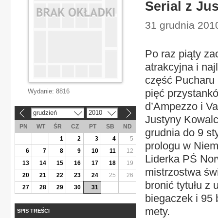
Serial z Ju
31 grudnia 201
Po raz piąty za
atrakcyjna i na
część Pucharu 
pięć przystankó
Wydanie:
8816
d’Ampezzo i Val
grudzień
2010
«
»
Justyny Kowalc
PN
WT
ŚR
CZ
PT
SB
ND
grudnia do 9 s
1
2
3
4
5
prologu w Niem
6
7
8
9
10
11
12
Liderka PŚ Norw
13
14
15
16
17
18
19
mistrzostwa świ
20
21
22
23
24
25
26
bronić tytułu z
27
28
29
30
31
biegaczek i 95 
mety.
SPIS TREŚCI