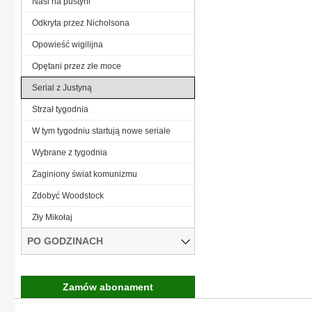
Nasi na pustyni
Odkryta przez Nicholsona
Opowieść wigilijna
Opętani przez złe moce
Serial z Justyną
Strzał tygodnia
W tym tygodniu startują nowe seriale
Wybrane z tygodnia
Zaginiony świat komunizmu
Zdobyć Woodstock
Zły Mikołaj
PO GODZINACH
Zamów abonament