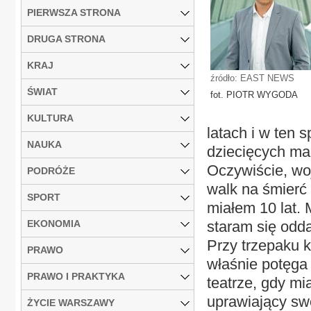
PIERWSZA STRONA
DRUGA STRONA
KRAJ
źródło: EAST NEWS
ŚWIAT
fot. PIOTR WYGODA
KULTURA
latach i w ten 
NAUKA
dziecięcych ma
Oczywiście, woj
PODRÓŻE
walk na śmierć 
SPORT
miałem 10 lat. 
EKONOMIA
staram się odda
Przy trzepaku k
PRAWO
właśnie potęga
PRAWO I PRAKTYKA
teatrze, gdy mi
uprawiający sw
ŻYCIE WARSZAWY