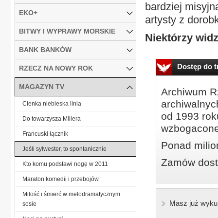
bardziej misyjn
EKO+
artysty z dorob
BITWY I WYPRAWY MORSKIE
Niektórzy widz
BANK BANKÓW
Dostęp do tr
RZECZ NA NOWY ROK
MAGAZYN TV
Archiwum Rz
archiwalnyc
Cienka niebieska linia
od 1993 roku
Do towarzysza Millera
wzbogacone
Francuski łącznik
Ponad milio
Jeśli sylwester, to spontanicznie
Zamów dostę
Kto komu podstawi nogę w 2011
Maraton komedii i przebojów
Miłość i śmierć w melodramatycznym
Masz już wyku
sosie