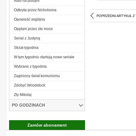
Nasi na pustyni
Odkryta przez Nicholsona
POPRZEDNI ARTYKUŁ Z
Opowieść wigilijna
Opętani przez złe moce
Serial z Justyną
Strzał tygodnia
W tym tygodniu startują nowe seriale
Wybrane z tygodnia
Zaginiony świat komunizmu
Zdobyć Woodstock
Zły Mikołaj
PO GODZINACH
Zamów abonament