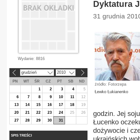
Dyktatura 
31 grudnia 2010
Wydanie:
8816
grudzień
2010
«
»
PN
WT
ŚR
CZ
PT
SB
ND
źródło: Fotorzepa
1
2
3
4
5
Łewko Łukianenko
6
7
8
9
10
11
12
13
14
15
16
17
18
19
godzin. Jej soj
20
21
22
23
24
25
26
27
28
29
30
31
Łucenko oczeku
dożywocie i cz
SPIS TREŚCI
ukraińskich wob