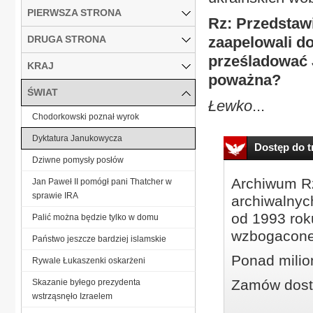
PIERWSZA STRONA
Rz: Przedstawi
DRUGA STRONA
zaapelowali d
prześladować J
KRAJ
poważna?
ŚWIAT
Łewko
...
Chodorkowski poznał wyrok
Dyktatura Janukowycza
Dostęp do tr
Dziwne pomysły posłów
Archiwum Rz
Jan Paweł II pomógł pani Thatcher w
sprawie IRA
archiwalnyc
od 1993 roku
Palić można będzie tylko w domu
wzbogacone
Państwo jeszcze bardziej islamskie
Ponad milio
Rywale Łukaszenki oskarżeni
Zamów dostę
Skazanie byłego prezydenta
wstrząsnęło Izraelem