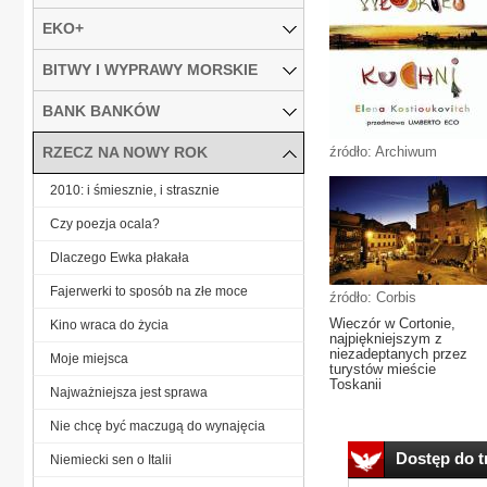
EKO+
BITWY I WYPRAWY MORSKIE
BANK BANKÓW
RZECZ NA NOWY ROK
źródło: Archiwum
2010: i śmiesznie, i strasznie
Czy poezja ocala?
Dlaczego Ewka płakała
Fajerwerki to sposób na złe moce
źródło: Corbis
Wieczór w Cortonie,
Kino wraca do życia
najpiękniejszym z
niezadeptanych przez
Moje miejsca
turystów mieście
Toskanii
Najważniejsza jest sprawa
Nie chcę być maczugą do wynajęcia
Dostęp do tr
Niemiecki sen o Italii