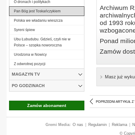
O dronach i politykach
Archiwum Rz
Pan Bóg jest Toskańczykiem
archiwalnyc
Polska we władaniu wieszcza
od 1993 roku
wzbogacone
Syreni śpiew
Ubu Łubudubu. Gdzieś, czyli nie w
Ponad milio
Polsce – szopka noworoczna
Zamów dostę
Urodzona w Nowicy
Z odwrotnej pozycji
MAGAZYN TV
Masz już wyku
PO GODZINACH
POPRZEDNI ARTYKUŁ Z
Zamów abonament
Gremi Media:
O nas
|
Regulamin
|
Reklama
|
N
© Copyr