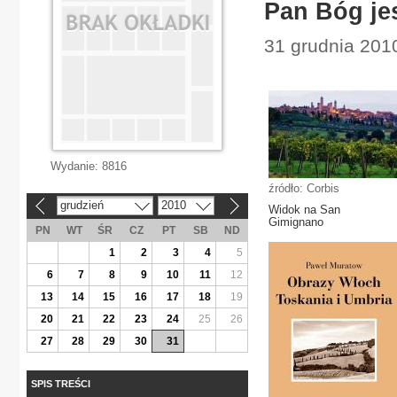
Pan Bóg je
31 grudnia 201
Wydanie:
8816
źródło: Corbis
grudzień
2010
«
»
Widok na San
Gimignano
PN
WT
ŚR
CZ
PT
SB
ND
1
2
3
4
5
6
7
8
9
10
11
12
13
14
15
16
17
18
19
20
21
22
23
24
25
26
27
28
29
30
31
SPIS TREŚCI