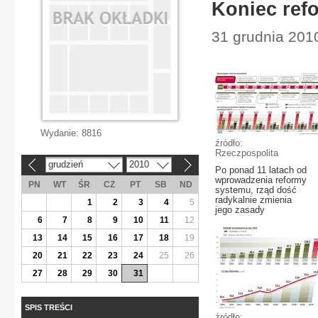
Koniec ref
31 grudnia 201
Wydanie:
8816
źródło:
Rzeczpospolita
grudzień
2010
«
»
Po ponad 11 latach od
wprowadzenia reformy
PN
WT
ŚR
CZ
PT
SB
ND
systemu, rząd dość
radykalnie zmienia
1
2
3
4
5
jego zasady
6
7
8
9
10
11
12
13
14
15
16
17
18
19
20
21
22
23
24
25
26
27
28
29
30
31
SPIS TREŚCI
źródło: