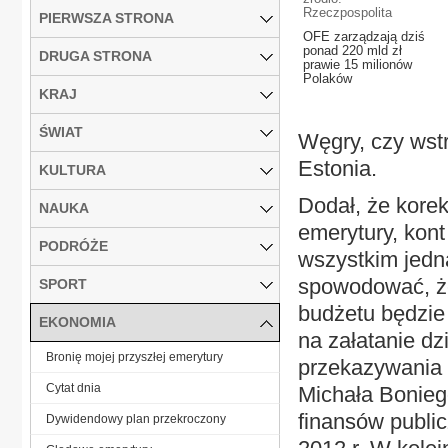
Rzeczpospolita
PIERWSZA STRONA
OFE zarządzają dziś
ponad 220 mld zł
DRUGA STRONA
prawie 15 milionów
Polaków
KRAJ
ŚWIAT
Węgry, czy wstr
Estonia.
KULTURA
Dodał, że kore
NAUKA
emerytury, kont
PODRÓŻE
wszystkim jedn
spowodować, że 
SPORT
budżetu będzie
EKONOMIA
na załatanie dz
Bronię mojej przyszłej emerytury
przekazywania 
Cytat dnia
Michała Boniego
finansów public
Dywidendowy plan przekroczony