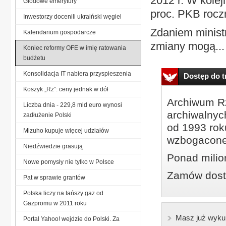
2012 r. W kolej
Głodowe emerytury
proc. PKB rocz
Inwestorzy docenili ukraiński węgiel
Zdaniem minis
Kalendarium gospodarcze
zmiany mogą...
Koniec reformy OFE w imię ratowania
budżetu
Konsolidacja IT nabiera przyspieszenia
Dostęp do tr
Koszyk „Rz”: ceny jednak w dół
Archiwum Rz
Liczba dnia - 229,8 mld euro wynosi
archiwalnyc
zadłużenie Polski
od 1993 roku
Mizuho kupuje więcej udziałów
wzbogacone
Niedźwiedzie grasują
Ponad milio
Nowe pomysły nie tylko w Polsce
Zamów dostę
Pat w sprawie grantów
Polska liczy na tańszy gaz od
Gazpromu w 2011 roku
Masz już wyku
Portal Yahoo! wejdzie do Polski. Za