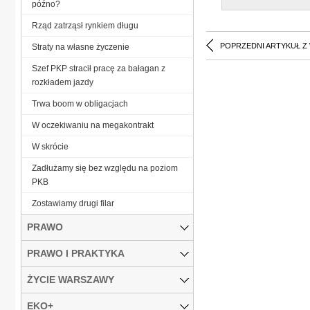
późno?
Rząd zatrząsł rynkiem długu
POPRZEDNI ARTYKUŁ Z
Straty na własne życzenie
Szef PKP stracił pracę za bałagan z
rozkładem jazdy
Trwa boom w obligacjach
W oczekiwaniu na megakontrakt
W skrócie
Zadłużamy się bez względu na poziom
PKB
Zostawiamy drugi filar
PRAWO
PRAWO I PRAKTYKA
ŻYCIE WARSZAWY
EKO+