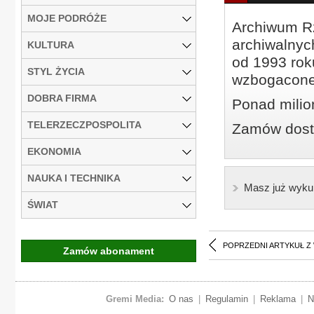
MOJE PODRÓŻE
Archiwum Rz
archiwalnyc
KULTURA
od 1993 roku
STYL ŻYCIA
wzbogacone
DOBRA FIRMA
Ponad milio
TELERZECZPOSPOLITA
Zamów dostę
EKONOMIA
NAUKA I TECHNIKA
Masz już wyku
ŚWIAT
POPRZEDNI ARTYKUŁ Z
Zamów abonament
Gremi Media:
O nas
|
Regulamin
|
Reklama
|
N