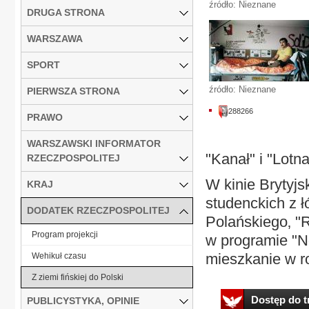
źródło: Nieznane
DRUGA STRONA
WARSZAWA
SPORT
źródło: Nieznane
PIERWSZA STRONA
288266
PRAWO
WARSZAWSKI INFORMATOR
"Kanał" i "Lotna
RZECZPOSPOLITEJ
W kinie Brytyjs
KRAJ
studenckich z ł
DODATEK RZECZPOSPOLITEJ
Polańskiego‚ "
Program projekcji
w programie "N
mieszkanie w ro
Wehikuł czasu
Z ziemi fińskiej do Polski
Dostęp do tr
PUBLICYSTYKA, OPINIE