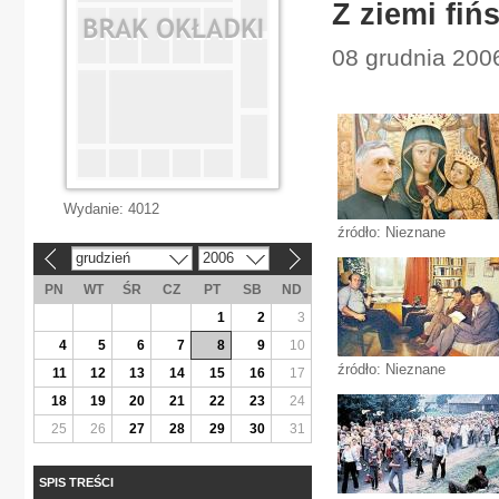
Z ziemi fiń
08 grudnia 2006
Wydanie:
4012
źródło: Nieznane
grudzień
2006
«
»
PN
WT
ŚR
CZ
PT
SB
ND
1
2
3
4
5
6
7
8
9
10
źródło: Nieznane
11
12
13
14
15
16
17
18
19
20
21
22
23
24
25
26
27
28
29
30
31
SPIS TREŚCI