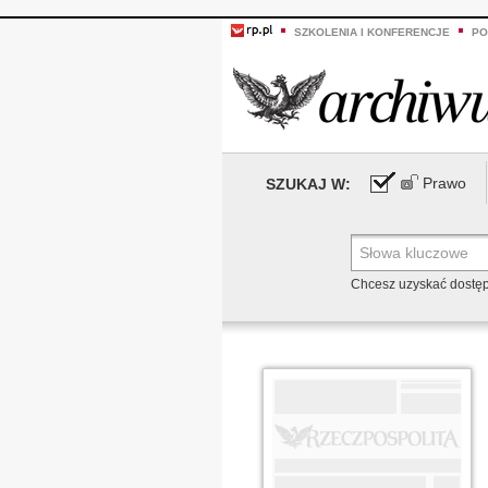
SZKOLENIA I KONFERENCJE
PO
Prawo
SZUKAJ W:
Chcesz uzyskać dostę