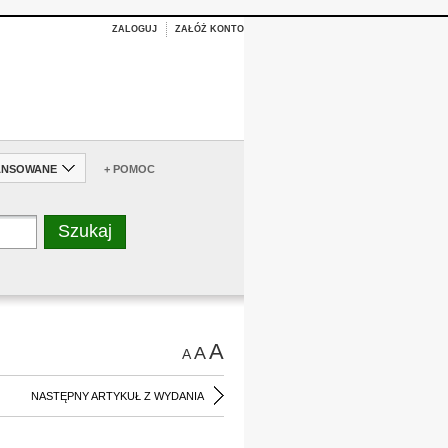
ZALOGUJ
ZAŁÓŻ KONTO
ANSOWANE
+ POMOC
A
A
A
NASTĘPNY ARTYKUŁ Z WYDANIA