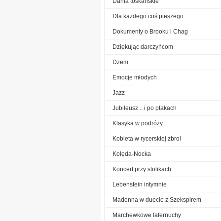
Dania toskańskie
Dla każdego coś pieszego
Dokumenty o Brooku i Chag
Dziękując darczyńcom
Dżem
Emocje młodych
Jazz
Jubileusz... i po ptakach
Klasyka w podróży
Kobieta w rycerskiej zbroi
Kolęda-Nocka
Koncert przy stolikach
Lebenstein intymnie
Madonna w duecie z Szekspirem
Marchewkowe fafernuchy