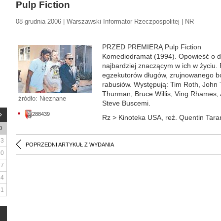
Pulp Fiction
08 grudnia 2006 | Warszawski Informator Rzeczpospolitej | NR
PRZED PREMIERĄ Pulp Fiction
Komediodramat (1994). Opowieść o dni
najbardziej znaczącym w ich w życiu.
egzekutorów długów, zrujnowanego b
rabusiów. Występują: Tim Roth, John 
Thurman, Bruce Willis, Ving Rhames,
źródło: Nieznane
Steve Buscemi.
288439
Rz > Kinoteka USA, reż. Quentin Tara
D
3
POPRZEDNI ARTYKUŁ Z WYDANIA
10
17
24
31