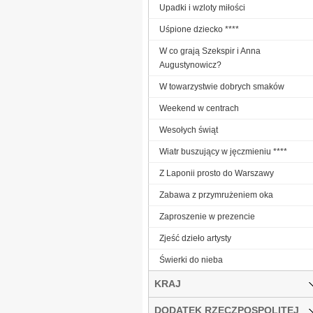
Upadki i wzloty miłości
Uśpione dziecko ****
W co grają Szekspir i Anna
Augustynowicz?
W towarzystwie dobrych smaków
Weekend w centrach
Wesołych świąt
Wiatr buszujący w jęczmieniu ****
Z Laponii prosto do Warszawy
Zabawa z przymrużeniem oka
Zaproszenie w prezencie
Zjeść dzieło artysty
Świerki do nieba
KRAJ
DODATEK RZECZPOSPOLITEJ