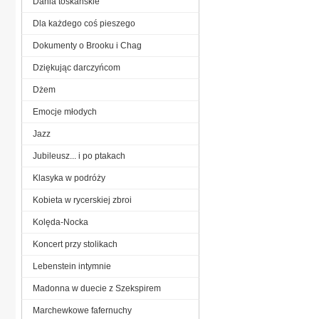
Dania toskańskie
Dla każdego coś pieszego
Dokumenty o Brooku i Chag
Dziękując darczyńcom
Dżem
Emocje młodych
Jazz
Jubileusz... i po ptakach
Klasyka w podróży
Kobieta w rycerskiej zbroi
Kolęda-Nocka
Koncert przy stolikach
Lebenstein intymnie
Madonna w duecie z Szekspirem
Marchewkowe fafernuchy