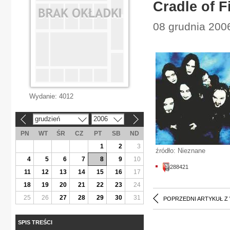
Cradle of Fi
08 grudnia 2006
Wydanie:
4012
grudzień
2006
«
»
PN
WT
ŚR
CZ
PT
SB
ND
1
2
3
źródło: Nieznane
4
5
6
7
8
9
10
288421
11
12
13
14
15
16
17
18
19
20
21
22
23
24
25
26
27
28
29
30
31
POPRZEDNI ARTYKUŁ Z
SPIS TREŚCI