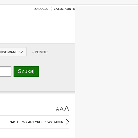
ZALOGUJ
ZAŁÓŻ KONTO
ANSOWANE
+ POMOC
A
A
A
NASTĘPNY ARTYKUŁ Z WYDANIA