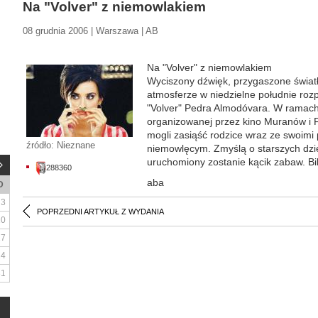
Na "Volver" z niemowlakiem
08 grudnia 2006 | Warszawa | AB
Na "Volver" z niemowlakiem
Wyciszony dźwięk, przygaszone światł
atmosferze w niedzielne południe rozp
"Volver" Pedra Almodóvara. W ramach 
organizowanej przez kino Muranów i
mogli zasiąść rodzice wraz ze swoimi
źródło: Nieznane
niemowlęcym. Zmyślą o starszych dzie
uruchomiony zostanie kącik zabaw. Bil
288360
aba
D
3
POPRZEDNI ARTYKUŁ Z WYDANIA
10
17
24
31