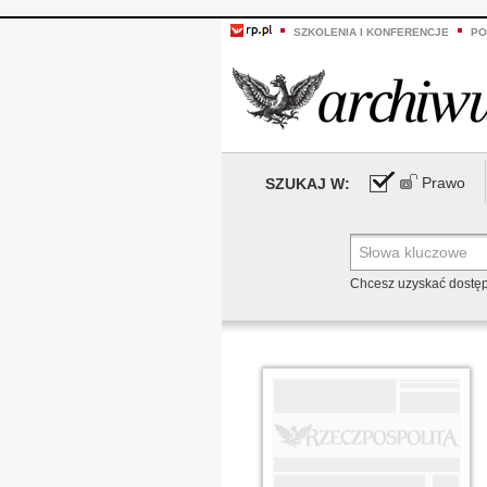
SZKOLENIA I KONFERENCJE
PO
Prawo
SZUKAJ W:
Chcesz uzyskać dostę