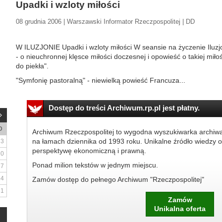
Upadki i wzloty miłości
08 grudnia 2006 | Warszawski Informator Rzeczpospolitej | DD
W ILUZJONIE Upadki i wzloty miłości W seansie na życzenie Iluzj
- o nieuchronnej klęsce miłości doczesnej i opowieść o takiej miłoś
do piekła".
"Symfonię pastoralną" - niewielką powieść Francuza...
Dostęp do treści Archiwum.rp.pl jest płatny.
D
Archiwum Rzeczpospolitej to wygodna wyszukiwarka archiw
na łamach dziennika od 1993 roku. Unikalne źródło wiedzy o
3
perspektywę ekonomiczną i prawną.
10
Ponad milion tekstów w jednym miejscu.
17
24
Zamów dostęp do pełnego Archiwum "Rzeczpospolitej"
31
Zamów
Unikalna oferta