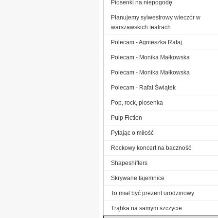
Piosenki na niepogodę
Planujemy sylwestrowy wieczór w
warszawskich teatrach
Polecam - Agnieszka Rataj
Polecam - Monika Małkowska
Polecam - Monika Małkowska
Polecam - Rafał Świątek
Pop, rock, piosenka
Pulp Fiction
Pytając o miłość
Rockowy koncert na baczność
Shapeshifters
Skrywane tajemnice
To miał być prezent urodzinowy
Trąbka na samym szczycie