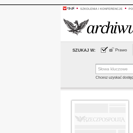
SZKOLENIA I KONFERENCJE
PO
Prawo
SZUKAJ W:
Chcesz uzyskać dostę