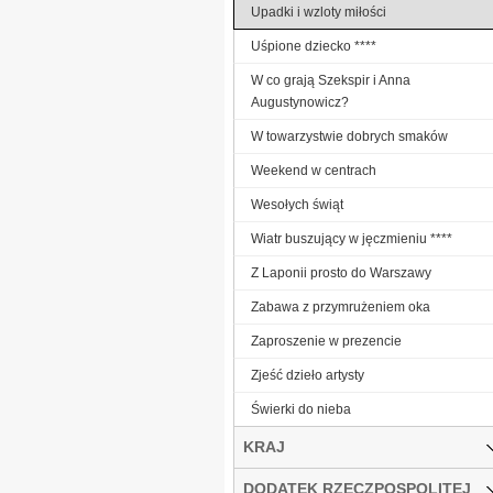
Upadki i wzloty miłości
Uśpione dziecko ****
W co grają Szekspir i Anna
Augustynowicz?
W towarzystwie dobrych smaków
Weekend w centrach
Wesołych świąt
Wiatr buszujący w jęczmieniu ****
Z Laponii prosto do Warszawy
Zabawa z przymrużeniem oka
Zaproszenie w prezencie
Zjeść dzieło artysty
Świerki do nieba
KRAJ
DODATEK RZECZPOSPOLITEJ