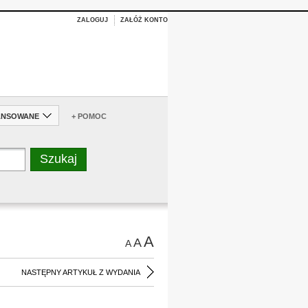
ZALOGUJ
ZAŁÓŻ KONTO
ANSOWANE
+ POMOC
A
A
A
NASTĘPNY ARTYKUŁ Z WYDANIA