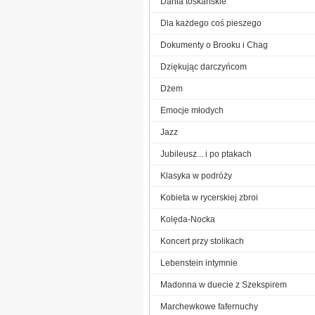
Dania toskańskie
Dla każdego coś pieszego
Dokumenty o Brooku i Chag
Dziękując darczyńcom
Dżem
Emocje młodych
Jazz
Jubileusz... i po ptakach
Klasyka w podróży
Kobieta w rycerskiej zbroi
Kolęda-Nocka
Koncert przy stolikach
Lebenstein intymnie
Madonna w duecie z Szekspirem
Marchewkowe fafernuchy