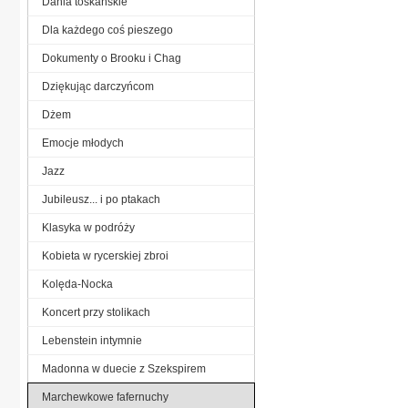
Dania toskańskie
Dla każdego coś pieszego
Dokumenty o Brooku i Chag
Dziękując darczyńcom
Dżem
Emocje młodych
Jazz
Jubileusz... i po ptakach
Klasyka w podróży
Kobieta w rycerskiej zbroi
Kolęda-Nocka
Koncert przy stolikach
Lebenstein intymnie
Madonna w duecie z Szekspirem
Marchewkowe fafernuchy