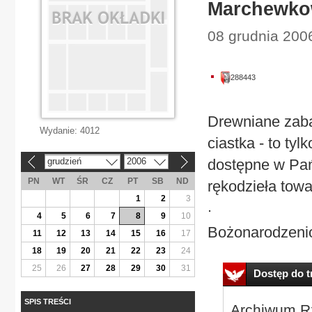
Marchewko
08 grudnia 2006
288443
Drewniane zaba
Wydanie:
4012
ciastka - to ty
grudzień
2006
dostępne w Pa
«
»
PN
WT
ŚR
CZ
PT
SB
ND
rękodzieła towa
1
2
3
.
4
5
6
7
8
9
10
Bożonarodzeniow
11
12
13
14
15
16
17
18
19
20
21
22
23
24
25
26
27
28
29
30
31
Dostęp do tr
SPIS TREŚCI
Archiwum Rz