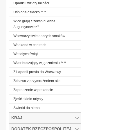
Upadki i wzloty miłości
Uśpione dziecko ****
W co grają Szekspir i Anna
Augustynowicz?
W towarzystwie dobrych smaków
Weekend w centrach
Wesołych świąt
Wiatr buszujący w jęczmieniu ****
Z Laponii prosto do Warszawy
Zabawa z przymrużeniem oka
Zaproszenie w prezencie
Zjeść dzieło artysty
Świerki do nieba
KRAJ
DODATEK RZECZPOSPOLITEJ