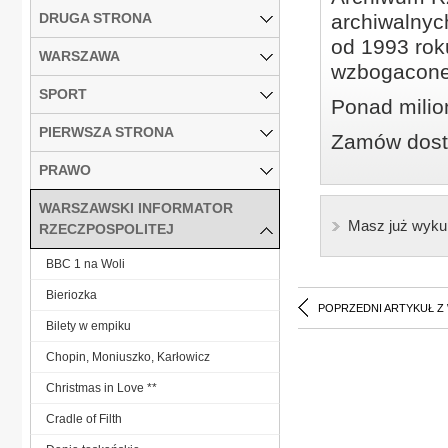
DRUGA STRONA
archiwalnyc
od 1993 roku
WARSZAWA
wzbogacone
SPORT
Ponad milio
PIERWSZA STRONA
Zamów dostę
PRAWO
WARSZAWSKI INFORMATOR
Masz już wyku
RZECZPOSPOLITEJ
BBC 1 na Woli
Bieriozka
POPRZEDNI ARTYKUŁ Z
Bilety w empiku
Chopin, Moniuszko, Karłowicz
Christmas in Love **
Cradle of Filth